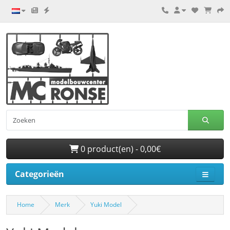
0 product(en) - 0,00€
Categorieën
Home
Merk
Yuki Model