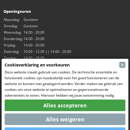
Openingsuren
Maandag:
Gesloten
Dinsdag:
Gesloten
Woensdag:
14.00 - 20.00
Donderdag:
14.00 - 20.00
Vrijdag:
14.00 - 20.00
Zaterdag:
10.00 - 12.00 || 14.00 - 20.00
Zondag:
14.00 - 18.00
×
Cookieverklaring en voorkeuren
Onze activiteiten
Deze website maakt gebruik van cookies. De technische essentiële en
functionele cookies zijn noodzakelijk voor het goed functioneren van de
Indoorhal Hangar7
website en kunnen niet geweigerd worden. Verder maken we gebruik van
RC Driften
cookies om onze website te optimaliseren en gepersonaliseerde
RC Bangers
advertenties te tonen. Hiervoor hebben wij jouw toestemming nodig.
Fun and Friends
Alles accepteren
Sociale Media
Alles weigeren