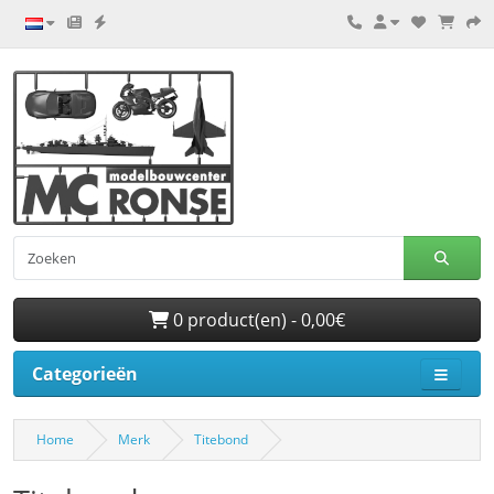
0 product(en) - 0,00€
Categorieën
Home
Merk
Titebond