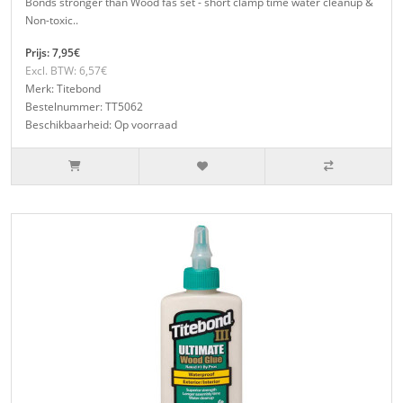
Bonds stronger than Wood fas set - short clamp time water cleanup &
Non-toxic..
Prijs: 7,95€
Excl. BTW: 6,57€
Merk: Titebond
Bestelnummer: TT5062
Beschikbaarheid: Op voorraad