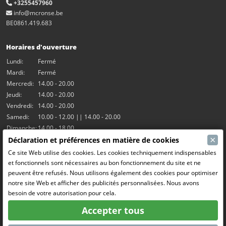
+3255457960
info@mcronse.be
BE0861.419.683
Horaires d'ouverture
Lundi:
Fermé
Mardi:
Fermé
Mercredi:
14.00 - 20.00
Jeudi:
14.00 - 20.00
Vendredi:
14.00 - 20.00
Samedi:
10.00 - 12.00 || 14.00 - 20.00
Dimanche:
14.00 - 18.00
×
Déclaration et préférences en matière de cookies
Nos activités
Ce site Web utilise des cookies. Les cookies techniquement indispensables
et fonctionnels sont nécessaires au bon fonctionnement du site et ne
Salle Hangar7
peuvent être refusés. Nous utilisons également des cookies pour optimiser
Le RC Drift
notre site Web et afficher des publicités personnalisées. Nous avons
RC Bangers (Demolition Derby)
besoin de votre autorisation pour cela.
Fun and Friends
Accepter tous
Médias sociaux