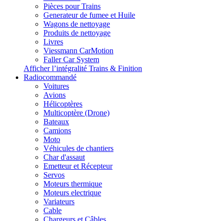
Pièces pour Trains
Generateur de fumee et Huile
Wagons de nettoyage
Produits de nettoyage
Livres
Viessmann CarMotion
Faller Car System
Afficher l’intégralité Trains & Finition
Radiocommandé
Voitures
Avions
Hélicoptères
Multicoptère (Drone)
Bateaux
Camions
Moto
Véhicules de chantiers
Char d'assaut
Emetteur et Récepteur
Servos
Moteurs thermique
Moteurs electrique
Variateurs
Cable
Chargeurs et Câbles