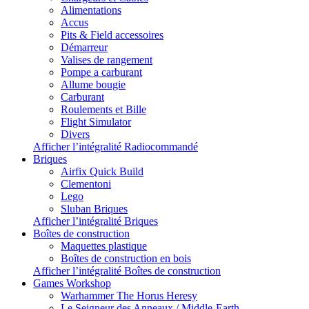
Alimentations
Accus
Pits & Field accessoires
Démarreur
Valises de rangement
Pompe a carburant
Allume bougie
Carburant
Roulements et Bille
Flight Simulator
Divers
Afficher l’intégralité Radiocommandé
Briques
Airfix Quick Build
Clementoni
Lego
Sluban Briques
Afficher l’intégralité Briques
Boîtes de construction
Maquettes plastique
Boîtes de construction en bois
Afficher l’intégralité Boîtes de construction
Games Workshop
Warhammer The Horus Heresy
Le Seigneur des Anneaux / Middle-Earth