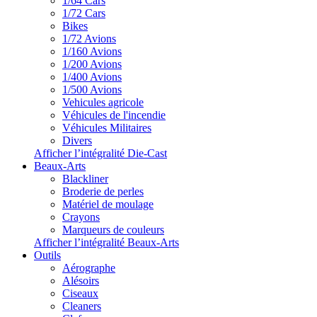
1/64 Cars
1/72 Cars
Bikes
1/72 Avions
1/160 Avions
1/200 Avions
1/400 Avions
1/500 Avions
Vehicules agricole
Véhicules de l'incendie
Véhicules Militaires
Divers
Afficher l’intégralité Die-Cast
Beaux-Arts
Blackliner
Broderie de perles
Matériel de moulage
Crayons
Marqueurs de couleurs
Afficher l’intégralité Beaux-Arts
Outils
Aérographe
Alésoirs
Ciseaux
Cleaners