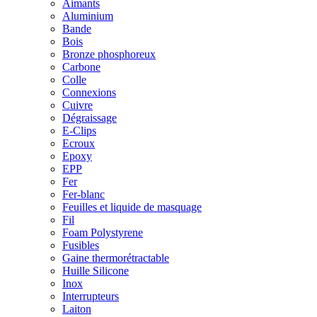
Aimants
Aluminium
Bande
Bois
Bronze phosphoreux
Carbone
Colle
Connexions
Cuivre
Dégraissage
E-Clips
Ecroux
Epoxy
EPP
Fer
Fer-blanc
Feuilles et liquide de masquage
Fil
Foam Polystyrene
Fusibles
Gaine thermorétractable
Huille Silicone
Inox
Interrupteurs
Laiton