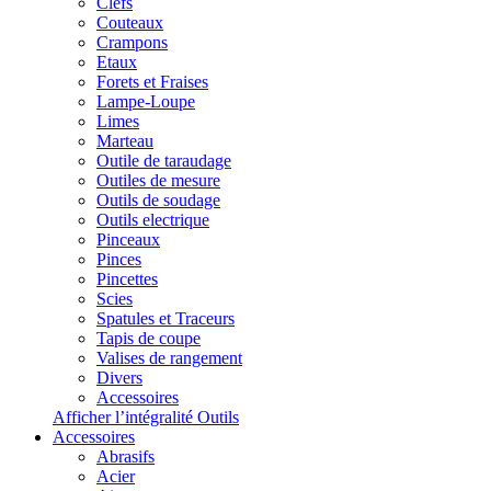
Clefs
Couteaux
Crampons
Etaux
Forets et Fraises
Lampe-Loupe
Limes
Marteau
Outile de taraudage
Outiles de mesure
Outils de soudage
Outils electrique
Pinceaux
Pinces
Pincettes
Scies
Spatules et Traceurs
Tapis de coupe
Valises de rangement
Divers
Accessoires
Afficher l’intégralité Outils
Accessoires
Abrasifs
Acier