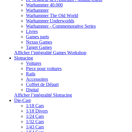
Warhammer 40.000
Warhammer
Warhammer The Old World
Warhammer Underworlds
Warhammer - Commemorative Series
Livres
Games parts
Nexus Games
Target Games
Afficher l’intégralité Games Workshop
Slotracing
Voitures
Piece pour voitures
Rails
Accessoires
Coffret de Départ
Digital
Afficher l’intégralité Slotracing
Die-Cast
1/18 Cars
1/18 Divers
1/24 Cars
1/32 Cars
1/43 Cars