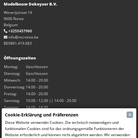
Modelbouw Dekeyser B.V.
Weverijstraat 14
9600 Ronse
Belgium
+3255457960
info@mcronse.be
BE0861.419.683
Öffnungszeiten
Montag:
Geschlossen
Dienstag:
Geschlossen
Mittwoch:
14.00 - 20.00
Donnerstag:
14.00 - 20.00
Freitag:
14.00 - 20.00
Samstag:
10.00 - 12.00 || 14.00 - 20.00
Sonntag:
14.00 - 18.00
×
Cookie-Erklärung und Präferenzen
Unsere Aktivitäten
Diese Website verwendet Cookies. Die technisch notwendigen und
funktionalen Cookies sind für das ordnungsgemäße Funktionieren der
Indoor-Halle Hangar7
Website erforderlich und können nicht abgelehnt werden. Wir verwenden
RC-Drift