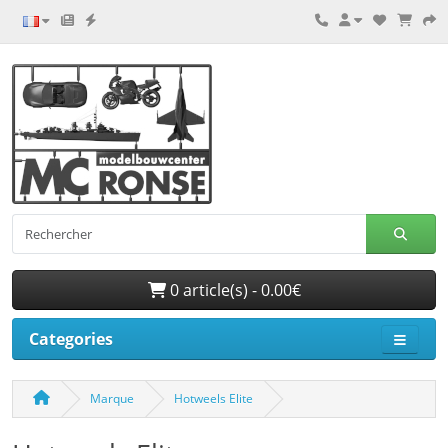
0 article(s) - 0.00€
Categories
Marque
Hotweels Elite