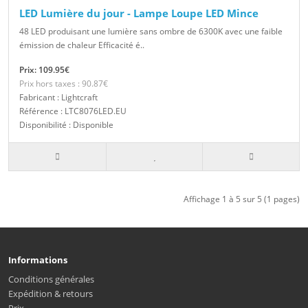
LED Lumière du jour - Lampe Loupe LED Mince
48 LED produisant une lumière sans ombre de 6300K avec une faible
émission de chaleur Efficacité é..
Prix: 109.95€
Prix hors taxes : 90.87€
Fabricant : Lightcraft
Référence : LTC8076LED.EU
Disponibilité : Disponible
Affichage 1 à 5 sur 5 (1 pages)
Informations
Conditions générales
Expédition & retours