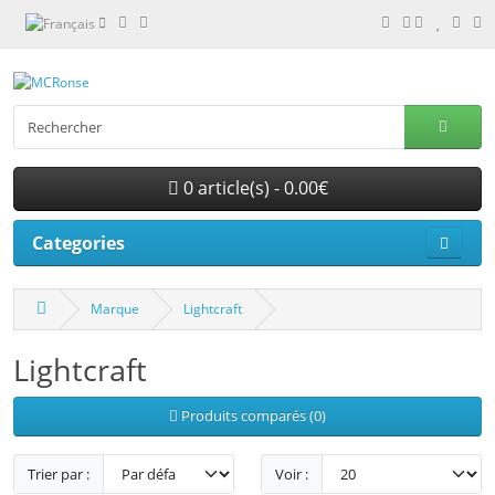
0 article(s) - 0.00€
Categories
Marque
Lightcraft
Lightcraft
Produits comparés (0)
Trier par :
Voir :