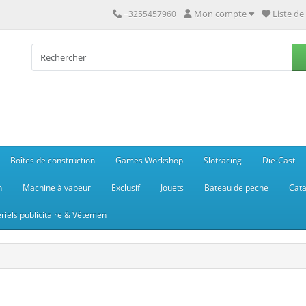
Mon compte
Liste de
+3255457960
Boîtes de construction
Games Workshop
Slotracing
Die-Cast
n
Machine à vapeur
Exclusif
Jouets
Bateau de peche
Cata
riels publicitaire & Vêtemen