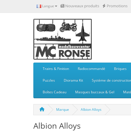
Nouveaux produits
Promotions
Langue
Trains & Finition
Radiocommandé
Briques
Puzzles
Diorama Kit
Système de constructio
Boîtes Cadeau
Masques buccaux & Gel
Maté
Marque
Albion Alloys
Albion Alloys