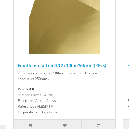
Feuille en laiton 0.12x100x250mm (2Pcs)
Dimensions: Largeur: 100mm Épaisseur: 0.12mm
Longueur: 250mm..
Prix: 5.80€
P
Prix hors taxes : 4.79€
P
Fabricant : Albion Alloys
F
Référence : ALBSM1M
Disponibilité : Disponible
D