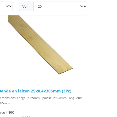
Voir :
Bande en laiton 25x0.4x305mm (3Pc)
Dimensions: Largeur: 25mm Épaisseur: 0.4mm Longueur:
305mm..
rix: 4.80€