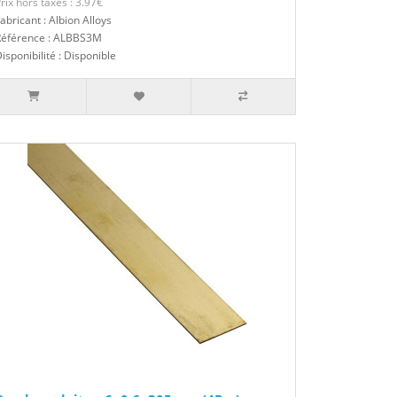
rix hors taxes : 3.97€
abricant : Albion Alloys
Référence : ALBBS3M
isponibilité : Disponible