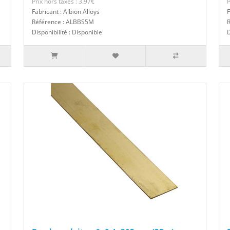
Prix hors taxes : 3.97€
P
Fabricant : Albion Alloys
F
Référence : ALBBS5M
Disponibilité : Disponible
D