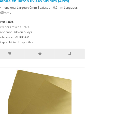
Bande en laiton 6x0.6x305mm (4Pcs)
Dimensions: Largeur: 6mm Épaisseur: 0.6mm Longueur:
305mm..
rix: 4.80€
rix hors taxes : 3.97€
abricant : Albion Alloys
Référence : ALBBS4M
isponibilité : Disponible