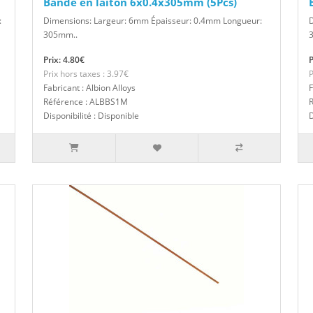
Bande en laiton 6x0.4x305mm (5Pcs)
:
Dimensions: Largeur: 6mm Épaisseur: 0.4mm Longueur:
305mm..
Prix: 4.80€
P
Prix hors taxes : 3.97€
P
Fabricant : Albion Alloys
F
Référence : ALBBS1M
Disponibilité : Disponible
D