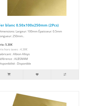
Fer blanc 0.50x100x250mm (2Pcs)
Dimensions: Largeur: 100mm Épaisseur: 0.5mm
Longueur: 250mm..
rix: 5.30€
rix hors taxes : 4.38€
abricant : Albion Alloys
Référence : ALBSM4M
isponibilité : Disponible