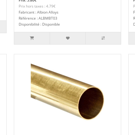
Prix: 5.80€
P
Prix hors taxes : 4.79€
P
Fabricant : Albion Alloys
F
Référence : ALBMBT03
Disponibilité : Disponible
D