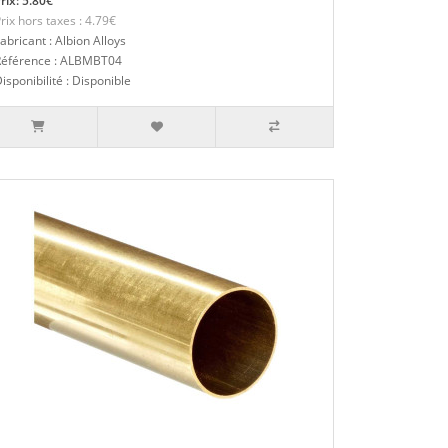
rix: 5.80€
rix hors taxes : 4.79€
abricant : Albion Alloys
Référence : ALBMBT04
isponibilité : Disponible