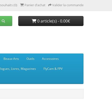
 souhaits (0)
Panier d’achat
Valider la commande
0 article(s) - 0.00€
Beaux-Arts
Outils
Accessoires
logues, Livres, Magazines
FlyCam & FPV