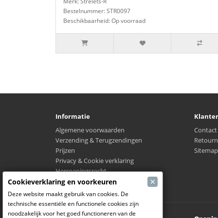
Merk: Strelets-R
Bestelnummer: STR0097
Beschikbaarheid: Op voorraad
Informatie
Klante
Algemene voorwaarden
Contact
Verzending & Terugzendingen
Retourn
Prijzen
Sitemap
Privacy & Cookie verklaring
Herroepingsrecht
×
Waar is mijn verzending?
Cookieverklaring en voorkeuren
Deze website maakt gebruik van cookies. De
technische essentiële en functionele cookies zijn
noodzakelijk voor het goed functioneren van de