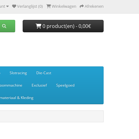
unt
Verlanglijst (0)
Winkelwagen
Afrekenen
0 product(en) - 0,00€
p
Slotracing
Die-Cast
toommachine
Exclusief
Speelgoed
ateriaal & Kleding