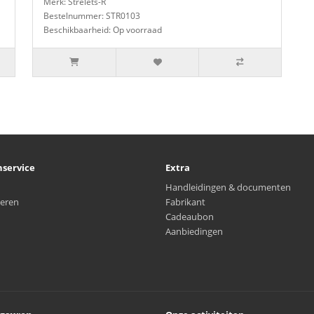
Merk: Strelets-R
Bestelnummer: STR0103
Beschikbaarheid: Op voorraad
nservice
Extra
Handleidingen & documenten
eren
Fabrikant
Cadeaubon
Aanbiedingen