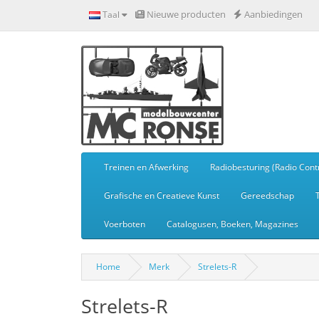
Nieuwe producten
Aanbiedingen
Taal
Treinen en Afwerking
Radiobesturing (Radio Contr
Grafische en Creatieve Kunst
Gereedschap
Voerboten
Catalogusen, Boeken, Magazines
Home
Merk
Strelets-R
Strelets-R