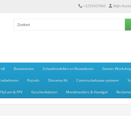
Mijn Acco
+3255457960
ol)
Bouwstenen
Schaalmodellen en Bouwdozen
Games Worksho
Toebehoren
Puzzels
Diorama Kit
Constructiebouw-systeem
S
FlyCam & FPV
Geschenkdozen
Mondmaskers & Handgel
Reclamem