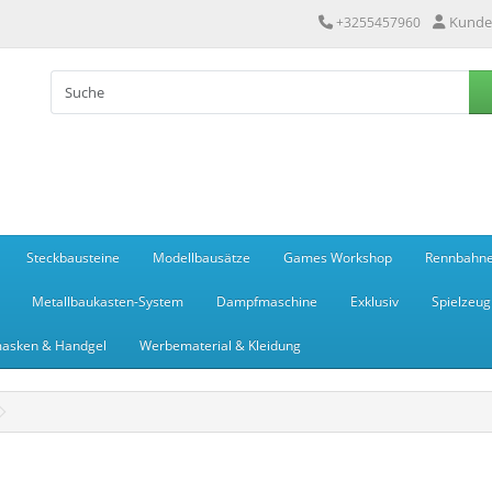
Kunde
+3255457960
Steckbausteine
Modellbausätze
Games Workshop
Rennbahn
Metallbaukasten-System
Dampfmaschine
Exklusiv
Spielzeug
asken & Handgel
Werbematerial & Kleidung