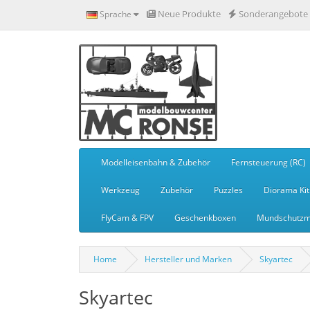
Neue Produkte
Sonderangebote
Sprache
Modelleisenbahn & Zubehör
Fernsteuerung (RC)
Werkzeug
Zubehör
Puzzles
Diorama Kit
FlyCam & FPV
Geschenkboxen
Mundschutzm
Home
Hersteller und Marken
Skyartec
Skyartec