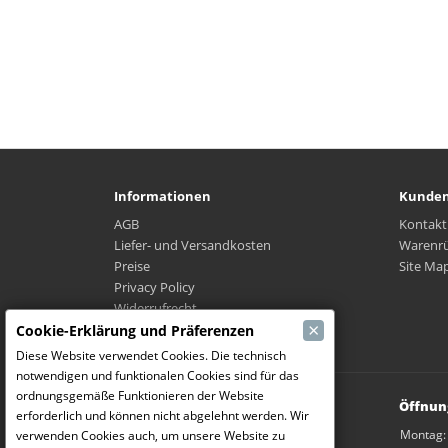
Informationen
Kunden
AGB
Kontakt
Liefer- und Versandkosten
Warenr
Preise
Site Ma
Privacy Policy
Widerrufrecht
×
Wo ist mein Paket?
Cookie-Erklärung und Präferenzen
Diese Website verwendet Cookies. Die technisch
notwendigen und funktionalen Cookies sind für das
ordnungsgemäße Funktionieren der Website
Modelbouw Dekeyser B.V.
Öffnun
erforderlich und können nicht abgelehnt werden. Wir
Weverijstraat 14
Montag:
verwenden Cookies auch, um unsere Website zu