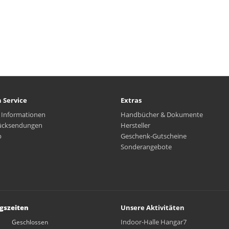
 Service
Extras
 Informationen
Handbücher & Dokumente
ücksendungen
Hersteller
p
Geschenk-Gutscheine
Sonderangebote
gszeiten
Unsere Aktivitäten
Indoor-Halle Hangar7
Geschlossen