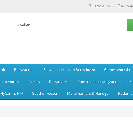
Mijn A
+3255457960
ol)
Bouwstenen
Schaalmodellen en Bouwdozen
Games Worksho
Toebehoren
Puzzels
Diorama Kit
Constructiebouw-systeem
S
FlyCam & FPV
Geschenkdozen
Mondmaskers & Handgel
Reclamem