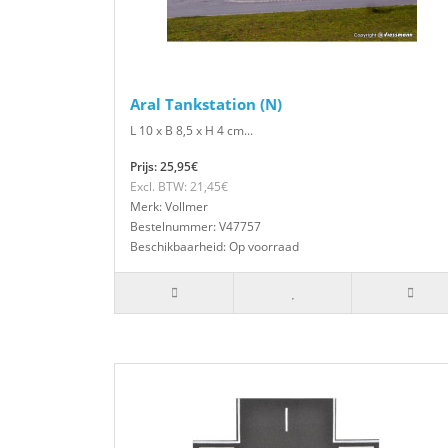
Aral Tankstation (N)
L 10 x B 8,5 x H 4 cm...
Prijs: 25,95€
Excl. BTW: 21,45€
Merk: Vollmer
Bestelnummer: V47757
Beschikbaarheid: Op voorraad