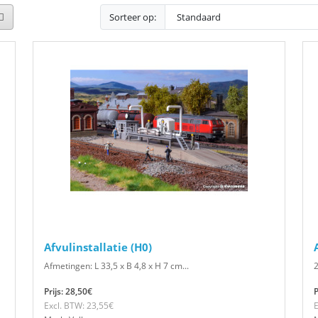
Sorteer op:
Afvulinstallatie (H0)
Afmetingen: L 33,5 x B 4,8 x H 7 cm...
2
Prijs: 28,50€
P
Excl. BTW: 23,55€
E