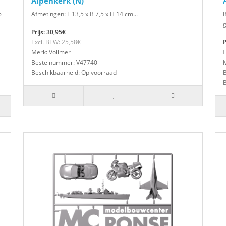
Alpenkerk (N)
6
Afmetingen: L 13,5 x B 7,5 x H 14 cm...
B
g
Prijs: 30,95€
Excl. BTW: 25,58€
P
Merk: Vollmer
E
Bestelnummer: V47740
M
Beschikbaarheid: Op voorraad