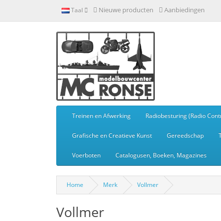
Nieuwe producten
Aanbiedingen
Taal
Treinen en Afwerking
Radiobesturing (Radio Contr
Grafische en Creatieve Kunst
Gereedschap
Voerboten
Catalogusen, Boeken, Magazines
Home
Merk
Vollmer
Vollmer