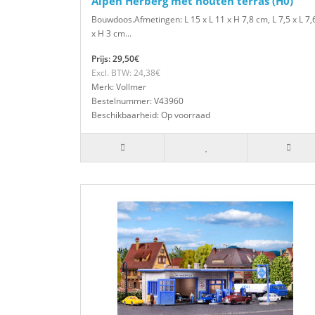
Alpen Herberg met houten terras (H0)
Bouwdoos.Afmetingen: L 15 x L 11 x H 7,8 cm, L 7,5 x L 7,
x H 3 cm...
Prijs: 29,50€
Excl. BTW: 24,38€
Merk: Vollmer
Bestelnummer: V43960
Beschikbaarheid: Op voorraad