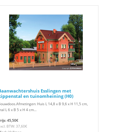
Baanwachtershuis Esslingen met
kippenstal en tuinomheining (H0)
ouwdoos.Afmetingen: Huis L 14,8 x B 9,6 x H 11,5 cm,
tal L 6 x B 5 x H 4 cm...
rijs: 45,50€
xcl. BTW: 37,60€