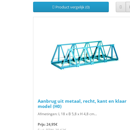
Product vergelijk (0)
Aanbrug uit metaal, recht, kant en klaar
model (H0)
Afmetingen: L 18 x B 5,8 x H 4,8 cm...
Prijs: 24,95€