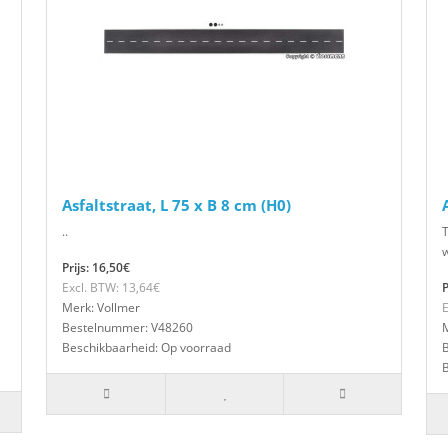
Asfaltstraat, L 75 x B 8 cm (H0)
..
T
w
Prijs: 16,50€
Excl. BTW: 13,64€
P
Merk: Vollmer
E
Bestelnummer: V48260
M
Beschikbaarheid: Op voorraad