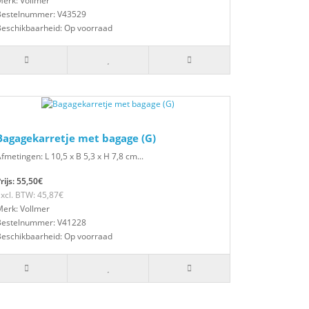
erk: Vollmer
Bestelnummer: V43529
Beschikbaarheid: Op voorraad
Bagagekarretje met bagage (G)
fmetingen: L 10,5 x B 5,3 x H 7,8 cm...
rijs: 55,50€
xcl. BTW: 45,87€
erk: Vollmer
Bestelnummer: V41228
Beschikbaarheid: Op voorraad