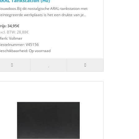
ARAL Tankstation (H0)
ouwdoos.Bij dit nostalgische ARAL-tankstation met
eïntegreerde werkplaats is het een drukte van je..
rijs: 34,95€
xcl. BTW: 28,88€
erk: Vollmer
Bestelnummer: V45156
Beschikbaarheid: Op voorraad