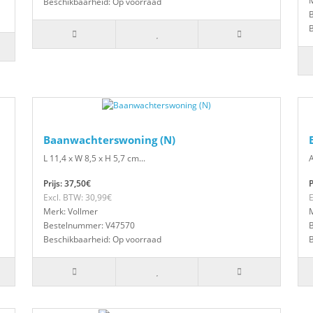
M
Beschikbaarheid: Op voorraad
Baanwachterswoning (N)
L 11,4 x W 8,5 x H 5,7 cm...
A
Prijs: 37,50€
P
Excl. BTW: 30,99€
E
Merk: Vollmer
M
Bestelnummer: V47570
Beschikbaarheid: Op voorraad