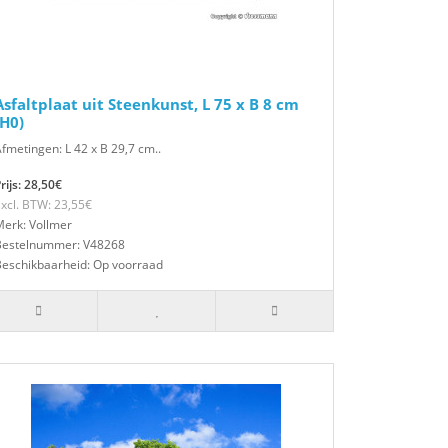
Asfaltplaat uit Steenkunst, L 75 x B 8 cm
(H0)
fmetingen: L 42 x B 29,7 cm..
rijs: 28,50€
xcl. BTW: 23,55€
erk: Vollmer
Bestelnummer: V48268
Beschikbaarheid: Op voorraad