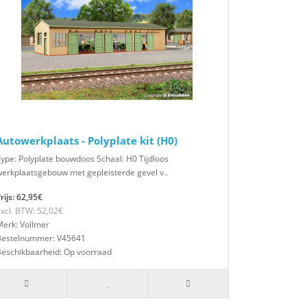
Autowerkplaats - Polyplate kit (H0)
ype: Polyplate bouwdoos Schaal: H0 Tijdloos
erkplaatsgebouw met gepleisterde gevel v..
rijs: 62,95€
xcl. BTW: 52,02€
erk: Vollmer
Bestelnummer: V45641
Beschikbaarheid: Op voorraad