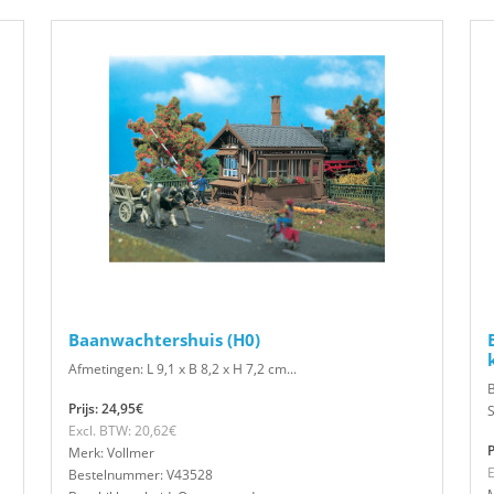
Baanwachtershuis (H0)
Afmetingen: L 9,1 x B 8,2 x H 7,2 cm...
B
Prijs: 24,95€
S
Excl. BTW: 20,62€
P
Merk: Vollmer
E
Bestelnummer: V43528