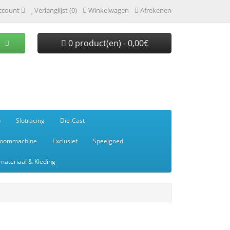
ccount
Verlanglijst (0)
Winkelwagen
Afrekenen
0 product(en) - 0,00€
p
Slotracing
Die-Cast
toommachine
Exclusief
Speelgoed
ateriaal & Kleding