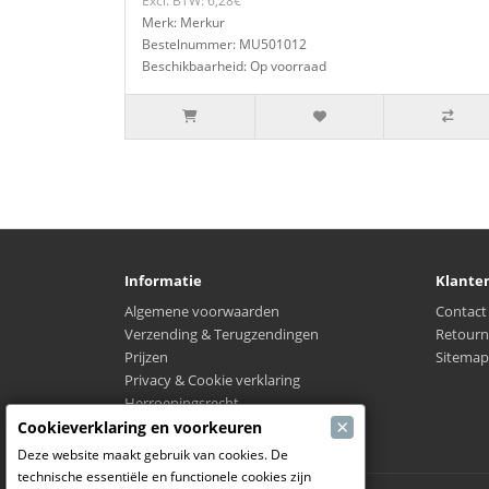
Excl. BTW: 6,28€
Merk: Merkur
Bestelnummer: MU501012
Beschikbaarheid: Op voorraad
Informatie
Klante
Algemene voorwaarden
Contact
Verzending & Terugzendingen
Retourn
Prijzen
Sitemap
Privacy & Cookie verklaring
Herroepingsrecht
×
Waar is mijn verzending?
Cookieverklaring en voorkeuren
Deze website maakt gebruik van cookies. De
technische essentiële en functionele cookies zijn