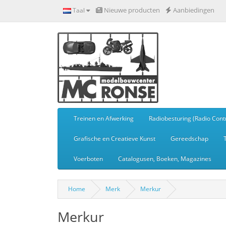
Nieuwe producten
Aanbiedingen
Taal
Treinen en Afwerking
Radiobesturing (Radio Contr
Grafische en Creatieve Kunst
Gereedschap
Voerboten
Catalogusen, Boeken, Magazines
Home
Merk
Merkur
Merkur