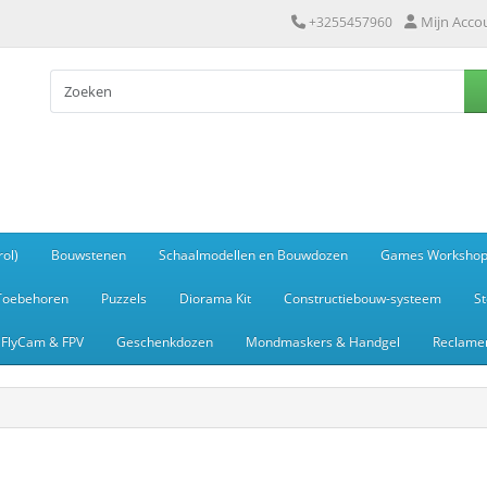
Mijn Acco
+3255457960
ol)
Bouwstenen
Schaalmodellen en Bouwdozen
Games Worksho
Toebehoren
Puzzels
Diorama Kit
Constructiebouw-systeem
S
FlyCam & FPV
Geschenkdozen
Mondmaskers & Handgel
Reclamem