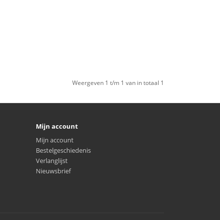
Weergeven 1 t/m 1 van in totaal 1
Mijn account
Mijn account
Bestelgeschiedenis
Verlanglijst
Nieuwsbrief