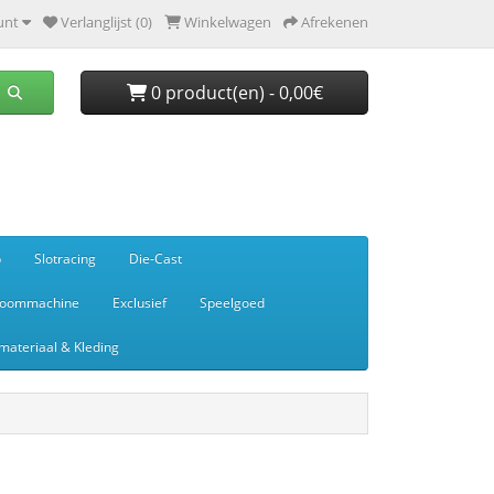
unt
Verlanglijst (0)
Winkelwagen
Afrekenen
0 product(en) - 0,00€
p
Slotracing
Die-Cast
toommachine
Exclusief
Speelgoed
ateriaal & Kleding