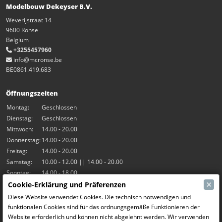
Modelbouw Dekeyser B.V.
Weverijstraat 14
9600 Ronse
Belgium
+3255457960
info@mcronse.be
BE0861.419.683
Öffnungszeiten
Montag:
Geschlossen
Dienstag:
Geschlossen
Mittwoch:
14.00 - 20.00
Donnerstag:
14.00 - 20.00
Freitag:
14.00 - 20.00
Samstag:
10.00 - 12.00 || 14.00 - 20.00
Sonntag:
14.00 - 18.00
×
Cookie-Erklärung und Präferenzen
Unsere Aktivitäten
Diese Website verwendet Cookies. Die technisch notwendigen und
funktionalen Cookies sind für das ordnungsgemäße Funktionieren der
Indoor-Halle Hangar7
Website erforderlich und können nicht abgelehnt werden. Wir verwenden
RC-Drift