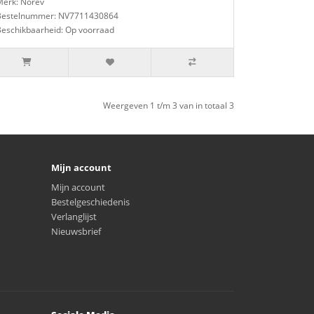
Merk: Norev
Bestelnummer: NV7711430864
Beschikbaarheid: Op voorraad
Weergeven 1 t/m 3 van in totaal 3
Mijn account
Mijn account
Bestelgeschiedenis
Verlanglijst
Nieuwsbrief