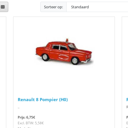
Sorteer op:
Renault 8 Pompier (H0)
..
R
Prijs: 6,75€
P
Excl. BTW: 5,58€
E