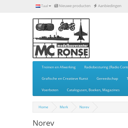
Nieuwe producten
Aanbiedingen
Taal
Treinen en Afwerking
Radiobesturing (Radio Contr
Grafische en Creatieve Kunst
Gereedschap
Voerboten
Catalogusen, Boeken, Magazines
Home
Merk
Norev
Norev