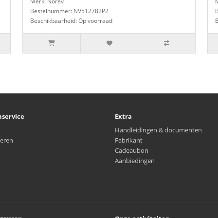
Merk: Norev
Bestelnummer: NV512782P2
Beschikbaarheid: Op voorraad
nservice
Extra
Handleidingen & documenten
eren
Fabrikant
Cadeaubon
Aanbiedingen