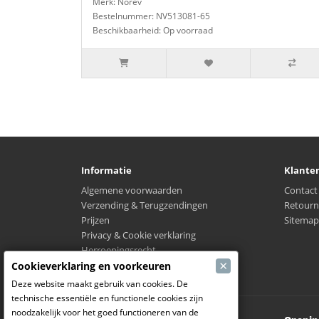
Merk: Norev
Bestelnummer: NV513081-65
Beschikbaarheid: Op voorraad
Informatie
Klante
Algemene voorwaarden
Contact
Verzending & Terugzendingen
Retourn
Prijzen
Sitemap
Privacy & Cookie verklaring
Herroepingsrecht
×
Waar is mijn verzending?
Cookieverklaring en voorkeuren
Deze website maakt gebruik van cookies. De
technische essentiële en functionele cookies zijn
noodzakelijk voor het goed functioneren van de