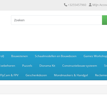
Mijn Acco
+3255457960
ol)
Bouwstenen
Schaalmodellen en Bouwdozen
Games Worksho
Toebehoren
Puzzels
Diorama Kit
Constructiebouw-systeem
S
FlyCam & FPV
Geschenkdozen
Mondmaskers & Handgel
Reclamem