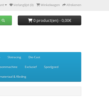
unt
Verlanglijst (0)
Winkelwagen
Afrekenen
0 product(en) - 0,00€
p
Slotracing
Die-Cast
toommachine
Exclusief
Speelgoed
ateriaal & Kleding