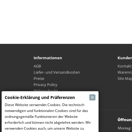
Informationen
Kunden
AGB
Kontakt
Liefer- und Versandkosten
Warenr
Preise
Site Ma
Privacy Policy
Widerrufrecht
×
Wo ist mein Paket?
Cookie-Erklärung und Präferenzen
Diese Website verwendet Cookies. Die technisch
notwendigen und funktionalen Cookies sind für das
ordnungsgemäße Funktionieren der Website
Modelbouw Dekeyser B.V.
Öffnun
erforderlich und können nicht abgelehnt werden. Wir
Weverijstraat 14
Montag:
verwenden Cookies auch, um unsere Website zu