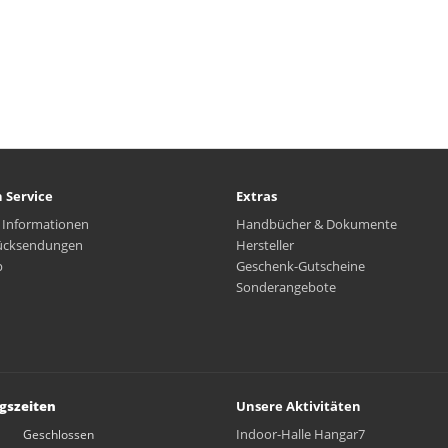
 Service
Extras
 Informationen
Handbücher & Dokumente
ücksendungen
Hersteller
p
Geschenk-Gutscheine
Sonderangebote
gszeiten
Unsere Aktivitäten
Indoor-Halle Hangar7
Geschlossen