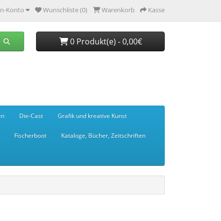
n-Konto
Wunschliste (0)
Warenkorb
Kasse
0 Produkt(e) - 0,00€
en
Die-Cast
Grafik und kreative Kunst
Fischerboot
Kataloge, Bücher, Zeitschriften