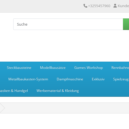
Kunde
+3255457960
Steckbausteine
Modellbausätze
Games Workshop
Rennbahn
Metallbaukasten-System
Dampfmaschine
Exklusiv
Spielzeug
asken & Handgel
Werbematerial & Kleidung