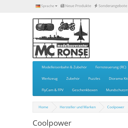
Neue Produkte
Sonderangebote
Sprache
Modelleisenbahn & Zubehör
Fernsteuerung (RC)
Werkzeug
Zubehör
Puzzles
Diorama Kit
FlyCam & FPV
Geschenkboxen
Mundschutzm
Home
Hersteller und Marken
Coolpower
Coolpower