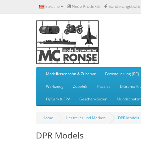
Neue Produkte
Sonderangebote
Sprache
Modelleisenbahn & Zubehör
Fernsteuerung (RC)
Werkzeug
Zubehör
Puzzles
Diorama Kit
FlyCam & FPV
Geschenkboxen
Mundschutzm
Home
Hersteller und Marken
DPR Models
DPR Models