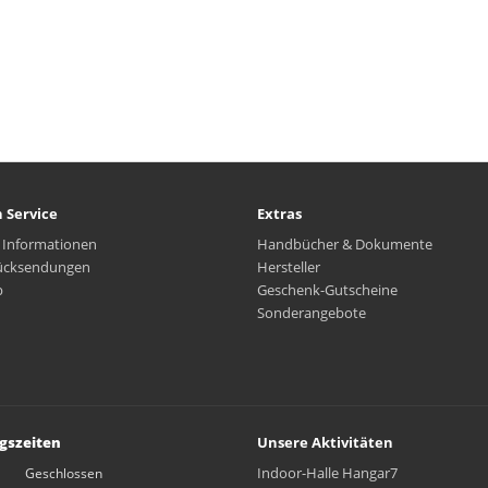
 Service
Extras
 Informationen
Handbücher & Dokumente
ücksendungen
Hersteller
p
Geschenk-Gutscheine
Sonderangebote
gszeiten
Unsere Aktivitäten
Indoor-Halle Hangar7
Geschlossen