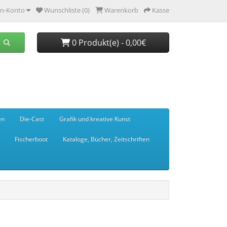
n-Konto
Wunschliste (0)
Warenkorb
Kasse
0 Produkt(e) - 0,00€
en
Die-Cast
Grafik und kreative Kunst
Fischerboot
Kataloge, Bücher, Zeitschriften