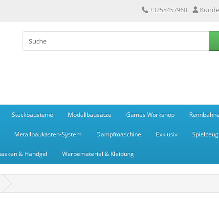
Kunde
+3255457960
Steckbausteine
Modellbausätze
Games Workshop
Rennbahn
Metallbaukasten-System
Dampfmaschine
Exklusiv
Spielzeug
asken & Handgel
Werbematerial & Kleidung