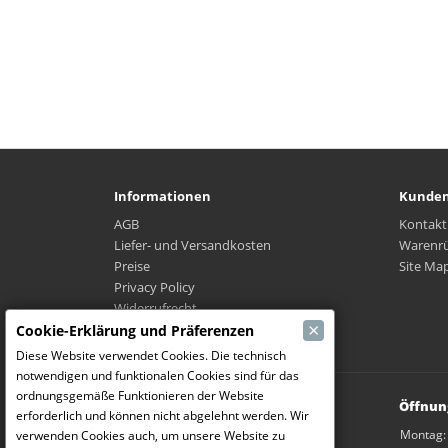
Informationen
Kunden
AGB
Kontakt
Liefer- und Versandkosten
Warenr
Preise
Site Ma
Privacy Policy
Widerrufrecht
×
Wo ist mein Paket?
Cookie-Erklärung und Präferenzen
Diese Website verwendet Cookies. Die technisch
notwendigen und funktionalen Cookies sind für das
ordnungsgemäße Funktionieren der Website
Modelbouw Dekeyser B.V.
Öffnun
erforderlich und können nicht abgelehnt werden. Wir
Weverijstraat 14
Montag:
verwenden Cookies auch, um unsere Website zu