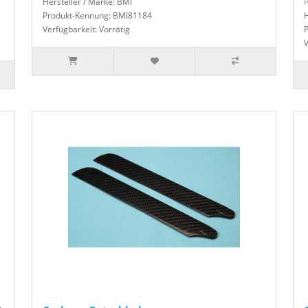
Hersteller / Marke: BMI
P
Produkt-Kennung: BMI81184
H
Verfügbarkeit: Vorrätig
V