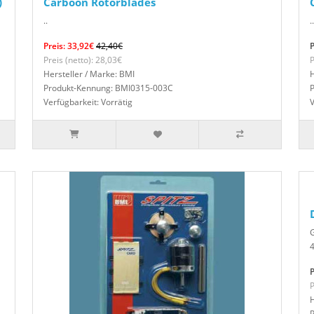
)
Carboon Rotorblades
..
..
Preis: 33,92€
42,40€
P
Preis (netto): 28,03€
P
Hersteller / Marke: BMI
H
Produkt-Kennung: BMI0315-003C
Verfügbarkeit: Vorrätig
V
G
4
P
P
H