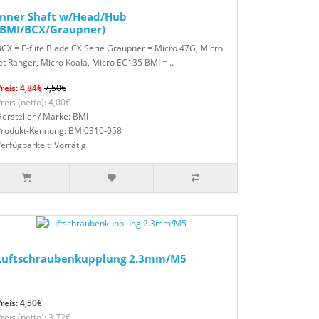
Inner Shaft w/Head/Hub
(BMI/BCX/Graupner)
CX = E-flite Blade CX Serie Graupner = Micro 47G, Micro
et Ranger, Micro Koala, Micro EC135 BMI = ..
reis: 4,84€
7,50€
reis (netto): 4,00€
ersteller / Marke: BMI
Produkt-Kennung: BMI0310-058
erfügbarkeit: Vorrätig
Luftschraubenkupplung 2.3mm/M5
reis: 4,50€
reis (netto): 3,72€