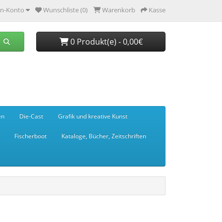
n-Konto
Wunschliste (0)
Warenkorb
Kasse
0 Produkt(e) - 0,00€
en
Die-Cast
Grafik und kreative Kunst
Fischerboot
Kataloge, Bücher, Zeitschriften