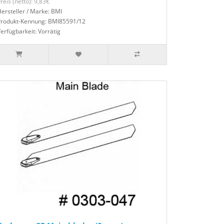
reis (netto): 9,83€
ersteller / Marke: BMI
Produkt-Kennung: BMI85591/12
erfügbarkeit: Vorrätig