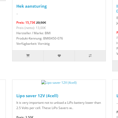
Hek aansturing
..
B
Preis: 15,73€
20,50€
J
Preis (netto): 13,00€
P
Hersteller / Marke: BMI
P
Produkt-Kennung: BMI0450-076
H
Verfügbarkeit: Vorrätig
V
Lipo saver 12V (4cell)
It is very important not to unload a LiPo battery lower than
..
2.5 Volts per cell. These LiPo Savers w..
P
Preis: 3,50€
P