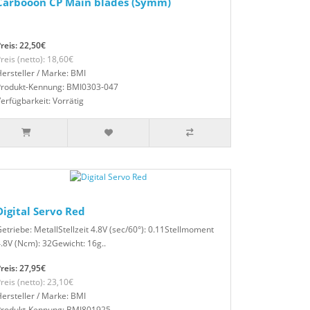
Carbooon CP Main blades (Symm)
reis: 22,50€
reis (netto): 18,60€
ersteller / Marke: BMI
Produkt-Kennung: BMI0303-047
erfügbarkeit: Vorrätig
Digital Servo Red
etriebe: MetallStellzeit 4.8V (sec/60°): 0.11Stellmoment
.8V (Ncm): 32Gewicht: 16g..
reis: 27,95€
reis (netto): 23,10€
ersteller / Marke: BMI
Produkt-Kennung: BMI801925