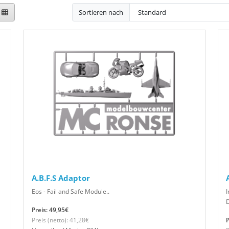
Sortieren nach
A.B.F.S Adaptor
Eos - Fail and Safe Module..
I
Preis: 49,95€
Preis (netto): 41,28€
P