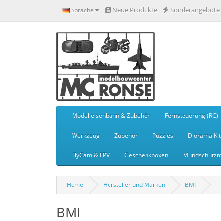
Neue Produkte
Sonderangebote
Sprache
Modelleisenbahn & Zubehör
Fernsteuerung (RC)
Werkzeug
Zubehör
Puzzles
Diorama Kit
FlyCam & FPV
Geschenkboxen
Mundschutzm
Home
Hersteller und Marken
BMI
BMI