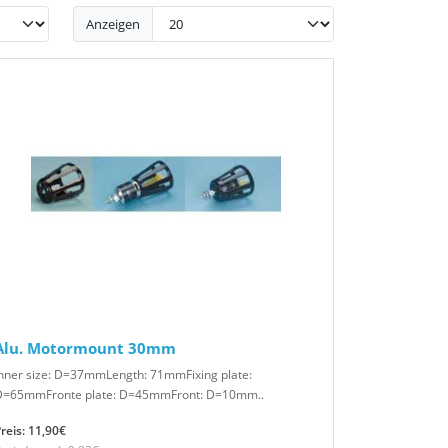
Anzeigen
Alu. Motormount 30mm
nner size: D=37mmLength: 71mmFixing plate:
D=65mmFronte plate: D=45mmFront: D=10mm..
reis: 11,90€