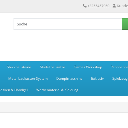
Kunde
+3255457960
Steckbausteine
Modellbausätze
Games Workshop
Rennbahn
Metallbaukasten-System
Dampfmaschine
Exklusiv
Spielzeug
asken & Handgel
Werbematerial & Kleidung