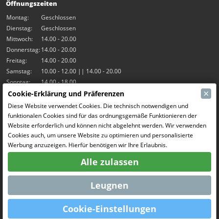
Öffnungszeiten
Montag:
Geschlossen
Dienstag:
Geschlossen
Mittwoch:
14.00 - 20.00
Donnerstag:
14.00 - 20.00
Freitag:
14.00 - 20.00
Samstag:
10.00 - 12.00 || 14.00 - 20.00
Sonntag:
14.00 - 18.00
×
Cookie-Erklärung und Präferenzen
Unsere Aktivitäten
Diese Website verwendet Cookies. Die technisch notwendigen und
funktionalen Cookies sind für das ordnungsgemäße Funktionieren der
Indoor-Halle Hangar7
Website erforderlich und können nicht abgelehnt werden. Wir verwenden
RC-Drift
Cookies auch, um unsere Website zu optimieren und personalisierte
RC Bangers
Werbung anzuzeigen. Hierfür benötigen wir Ihre Erlaubnis.
Fun and Friends
Alle zulassen
Soziale Medien
Leugnen
Cookie-Einstellungen