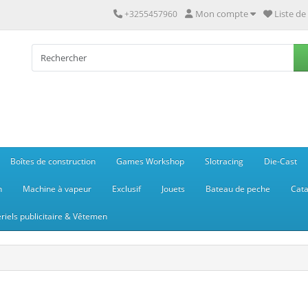
Mon compte
Liste de
+3255457960
Boîtes de construction
Games Workshop
Slotracing
Die-Cast
n
Machine à vapeur
Exclusif
Jouets
Bateau de peche
Cata
riels publicitaire & Vêtemen