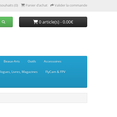
 souhaits (0)
Panier d’achat
Valider la commande
0 article(s) - 0.00€
Beaux-Arts
Outils
Accessoires
logues, Livres, Magazines
FlyCam & FPV