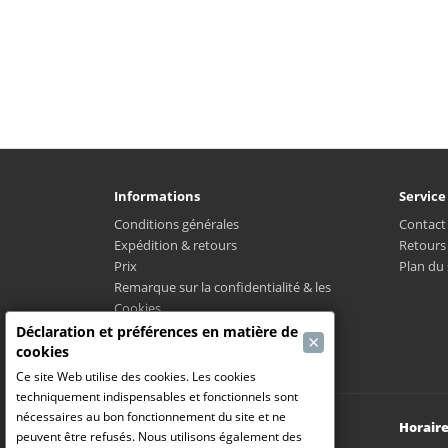
Informations
Service
Conditions générales
Contact
Expédition & retours
Retours
Prix
Plan du 
Remarque sur la confidentialité & les
Cookies
LPMC
Déclaration et préférences en matière de
×
Où est mon colis?
cookies
Ce site Web utilise des cookies. Les cookies
techniquement indispensables et fonctionnels sont
nécessaires au bon fonctionnement du site et ne
Modelbouw Dekeyser B.V.
Horaire
peuvent être refusés. Nous utilisons également des