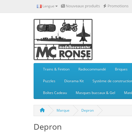
Nouveaux produits
Promotions
Langue
Trains & Finition
Radiocommandé
Briques
Puzzles
Diorama Kit
Système de constructio
Boîtes Cadeau
Masques buccaux & Gel
Maté
Marque
Depron
Depron