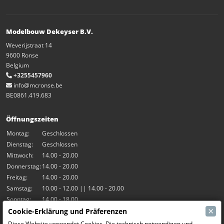
Modelbouw Dekeyser B.V.
Weverijstraat 14
9600 Ronse
Belgium
+3255457960
info@mcronse.be
BE0861.419.683
Öffnungszeiten
Montag:
Geschlossen
Dienstag:
Geschlossen
Mittwoch:
14.00 - 20.00
Donnerstag:
14.00 - 20.00
Freitag:
14.00 - 20.00
Samstag:
10.00 - 12.00 || 14.00 - 20.00
Sonntag:
14.00 - 18.00
×
Cookie-Erklärung und Präferenzen
Unsere Aktivitäten
Diese Website verwendet Cookies. Die technisch notwendigen und