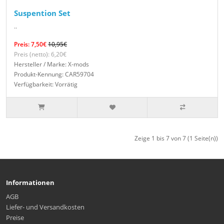
Suspention Set
..
Preis: 7,50€
10,95€
Preis (netto): 6,20€
Hersteller / Marke: X-mods
Produkt-Kennung: CAR59704
Verfügbarkeit: Vorrätig
Zeige 1 bis 7 von 7 (1 Seite(n))
Informationen
AGB
Liefer- und Versandkosten
Preise