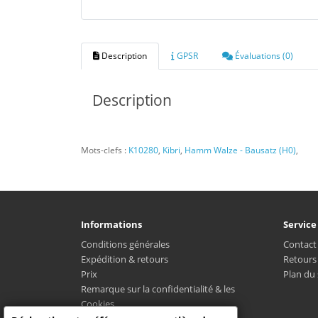
Description
GPSR
Évaluations (0)
Description
Mots-clefs :
K10280
,
Kibri
,
Hamm Walze - Bausatz (H0)
,
Informations
Service
Conditions générales
Contact
Expédition & retours
Retours
Prix
Plan du 
Remarque sur la confidentialité & les
Cookies