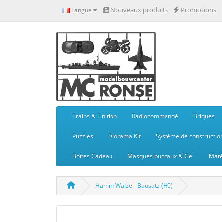
Nouveaux produits
Promotions
Langue
Trains & Finition
Radiocommandé
Briques
Puzzles
Diorama Kit
Système de constructio
Boîtes Cadeau
Masques buccaux & Gel
Maté
Hamm Walze - Bausatz (H0)