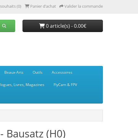
 souhaits (0)
Panier d’achat
Valider la commande
0 article(s) - 0.00€
Beaux-Arts
Outils
Accessoires
logues, Livres, Magazines
FlyCam & FPV
 Bausatz (H0)