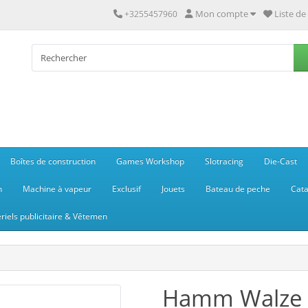
Mon compte
Liste de
+3255457960
Boîtes de construction
Games Workshop
Slotracing
Die-Cast
n
Machine à vapeur
Exclusif
Jouets
Bateau de peche
Cata
riels publicitaire & Vêtemen
Hamm Walze -