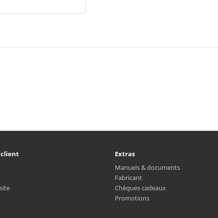
 client
Extras
Manuels & documents
Fabricant
site
Chèques cadeaux
Promotions