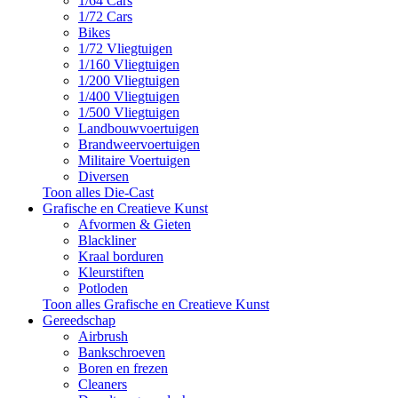
1/64 Cars
1/72 Cars
Bikes
1/72 Vliegtuigen
1/160 Vliegtuigen
1/200 Vliegtuigen
1/400 Vliegtuigen
1/500 Vliegtuigen
Landbouwvoertuigen
Brandweervoertuigen
Militaire Voertuigen
Diversen
Toon alles Die-Cast
Grafische en Creatieve Kunst
Afvormen & Gieten
Blackliner
Kraal borduren
Kleurstiften
Potloden
Toon alles Grafische en Creatieve Kunst
Gereedschap
Airbrush
Bankschroeven
Boren en frezen
Cleaners