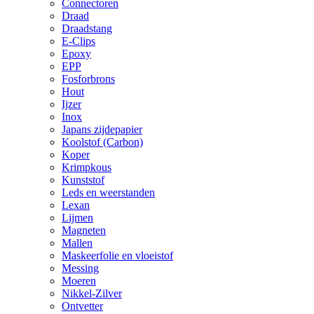
Connectoren
Draad
Draadstang
E-Clips
Epoxy
EPP
Fosforbrons
Hout
Ijzer
Inox
Japans zijdepapier
Koolstof (Carbon)
Koper
Krimpkous
Kunststof
Leds en weerstanden
Lexan
Lijmen
Magneten
Mallen
Maskeerfolie en vloeistof
Messing
Moeren
Nikkel-Zilver
Ontvetter