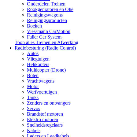
Onderdelen Treinen
Rookgenratoren en Olie
Reinigingswagons
Reinigingsproducten
Boeken
Viessmann CarMotion
Faller Car System
Toon alles Treinen en Afwerking
Radiobesturing (Radio Control)
Autos
Vliegtuigen
Helikopters
Multicopter (Drone)
Boten
Vrachtwagens
Motor
Werfvoertuigen
Tanks
Zenders en ontvangers
Servos
Brandstof motoren
Elektro motoren
Snelheidsregelaars
Kabels
Laders en Laadkabels