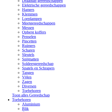
Draadtap gereedschappen
Elektrische gereedschappen
Hamers
Klemmen
Loeplampen
Meetgereedschappen
Messen
Opberg koffers
Penselen
Pincetten
Ruimers
Scharen
Sleutels
Snijmatten
Soldeergereedschap
Spatels en Schrapers
Tangen
Vijlen
Zagen
Diversen
Toebehoren
Toon alles Gereedschap
Toebehoren
Aluminium
Blik