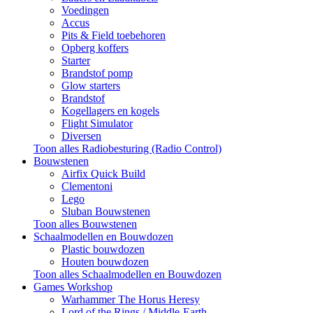
Voedingen
Accus
Pits & Field toebehoren
Opberg koffers
Starter
Brandstof pomp
Glow starters
Brandstof
Kogellagers en kogels
Flight Simulator
Diversen
Toon alles Radiobesturing (Radio Control)
Bouwstenen
Airfix Quick Build
Clementoni
Lego
Sluban Bouwstenen
Toon alles Bouwstenen
Schaalmodellen en Bouwdozen
Plastic bouwdozen
Houten bouwdozen
Toon alles Schaalmodellen en Bouwdozen
Games Workshop
Warhammer The Horus Heresy
Lord of the Rings / Middle-Earth