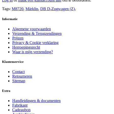
Log in
of
maak een klantaccount aan
om te beoordelen.
Tags:
M8720
,
Märklin
,
DB D-Zugwagen (Z)
,
Informatie
Algemene voorwaarden
Verzending & Terugzendingen
Prijzen
Privacy & Cookie verklaring
Herroepingsrecht
Waar is mijn verzending?
Klantenservice
Contact
Retourneren
Sitemap
Extra
Handleidingen & documenten
Fabrikant
Cadeaubon