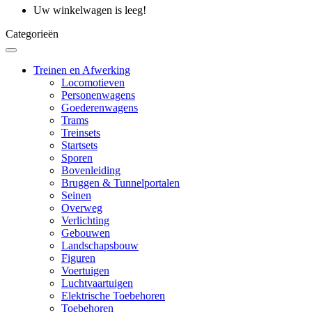
Uw winkelwagen is leeg!
Categorieën
Treinen en Afwerking
Locomotieven
Personenwagens
Goederenwagens
Trams
Treinsets
Startsets
Sporen
Bovenleiding
Bruggen & Tunnelportalen
Seinen
Overweg
Verlichting
Gebouwen
Landschapsbouw
Figuren
Voertuigen
Luchtvaartuigen
Elektrische Toebehoren
Toebehoren