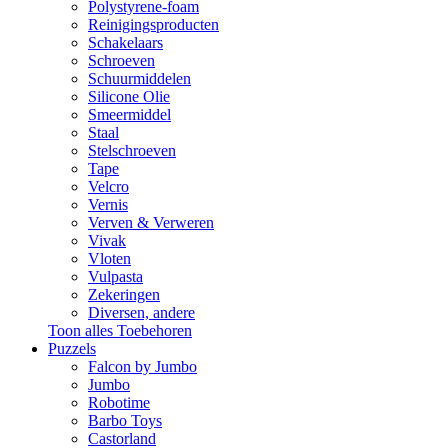
Polystyrene-foam
Reinigingsproducten
Schakelaars
Schroeven
Schuurmiddelen
Silicone Olie
Smeermiddel
Staal
Stelschroeven
Tape
Velcro
Vernis
Verven & Verweren
Vivak
Vloten
Vulpasta
Zekeringen
Diversen, andere
Toon alles Toebehoren
Puzzels
Falcon by Jumbo
Jumbo
Robotime
Barbo Toys
Castorland