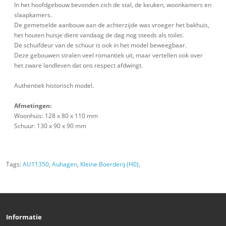
In het hoofdgebouw bevonden zich de stal, de keuken, woonkamers en
slaapkamers.
De gemetselde aanbouw aan de achterzijde was vroeger het bakhuis,
het houten huisje dient vandaag de dag nog steeds als toilet.
De schuifdeur van de schuur is ook in het model beweegbaar.
Deze gebouwen stralen veel romantiek uit, maar vertellen ook over
het zware landleven dat ons respect afdwingt.
Authentiek historisch model.
Afmetingen:
Woonhuis: 128 x 80 x 110 mm
Schuur: 130 x 90 x 90 mm
Tags:
AU11350
,
Auhagen
,
Kleine Boerderij (H0)
,
Informatie