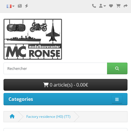
0 article(s) - 0.00€
Categories
Factory residence (H0) (TT)