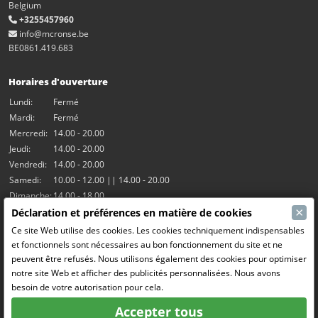
Belgium
+3255457960
info@mcronse.be
BE0861.419.683
Horaires d'ouverture
Lundi:
Fermé
Mardi:
Fermé
Mercredi:
14.00 - 20.00
Jeudi:
14.00 - 20.00
Vendredi:
14.00 - 20.00
Samedi:
10.00 - 12.00 || 14.00 - 20.00
Dimanche:
14.00 - 18.00
×
Déclaration et préférences en matière de cookies
Nos activités
Ce site Web utilise des cookies. Les cookies techniquement indispensables
et fonctionnels sont nécessaires au bon fonctionnement du site et ne
Salle Hangar7
peuvent être refusés. Nous utilisons également des cookies pour optimiser
Le RC Drift
notre site Web et afficher des publicités personnalisées. Nous avons
RC Bangers (Demolition Derby)
besoin de votre autorisation pour cela.
Fun and Friends
Accepter tous