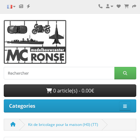
0 article(s) - 0.00€
Categories
Kit de bricolage pour la maison (H0) (TT)