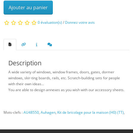
Ajouter au panier
0 évaluation(s)
/
Donnez votre avis
Description
A wide variety of windows, window frames, doors, gates, dormer
windows, skir-ting boards, rails, etc. Scratch-building sets for people
with their own ideas...
You are able to design annexes as you wish with our accessory sheets.
Mots-clefs :
AU48550
,
Auhagen
,
Kit de bricolage pour la maison (H0) (TT)
,