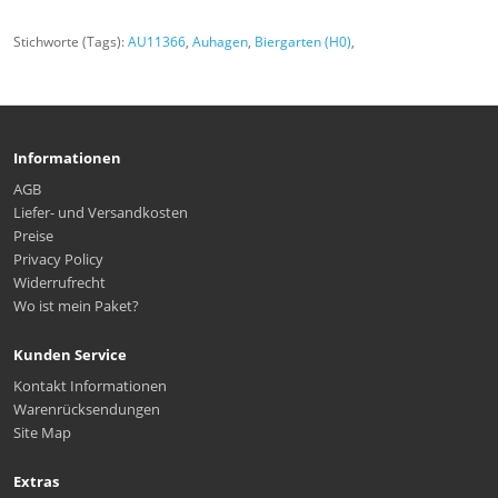
Stichworte (Tags):
AU11366
,
Auhagen
,
Biergarten (H0)
,
Informationen
AGB
Liefer- und Versandkosten
Preise
Privacy Policy
Widerrufrecht
Wo ist mein Paket?
Kunden Service
Kontakt Informationen
Warenrücksendungen
Site Map
Extras