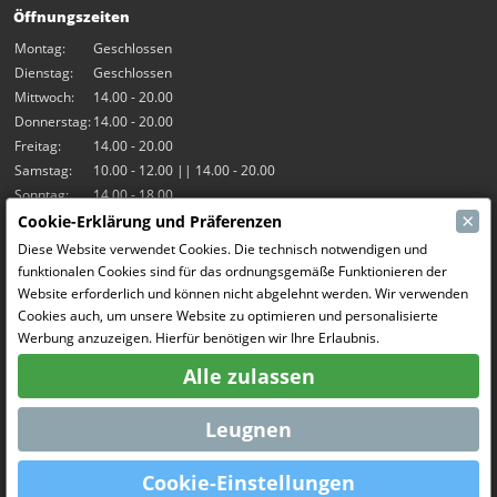
Öffnungszeiten
Montag:
Geschlossen
Dienstag:
Geschlossen
Mittwoch:
14.00 - 20.00
Donnerstag:
14.00 - 20.00
Freitag:
14.00 - 20.00
Samstag:
10.00 - 12.00 || 14.00 - 20.00
Sonntag:
14.00 - 18.00
×
Cookie-Erklärung und Präferenzen
Unsere Aktivitäten
Diese Website verwendet Cookies. Die technisch notwendigen und
funktionalen Cookies sind für das ordnungsgemäße Funktionieren der
Indoor-Halle Hangar7
Website erforderlich und können nicht abgelehnt werden. Wir verwenden
RC-Drift
Cookies auch, um unsere Website zu optimieren und personalisierte
RC Bangers
Werbung anzuzeigen. Hierfür benötigen wir Ihre Erlaubnis.
Fun and Friends
Alle zulassen
Soziale Medien
Leugnen
Cookie-Einstellungen