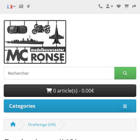
0 article(s) - 0.00€
Categories
Drahtringe (H0)