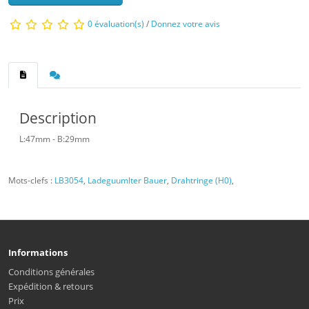
0 évaluation(s)
/
Donnez votre avis
Description
L:47mm - B:29mm
Mots-clefs :
LB3054
,
Ladeguumlter Bauer
,
Drahtringe (H0)
,
Informations
Conditions générales
Expédition & retours
Prix