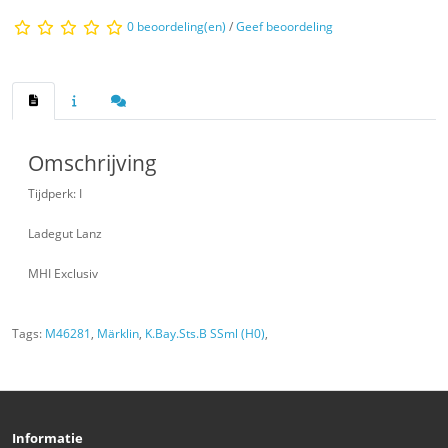
0 beoordeling(en)
/
Geef beoordeling
Omschrijving
Tijdperk: I
Ladegut Lanz
MHI Exclusiv
Tags:
M46281
,
Märklin
,
K.Bay.Sts.B SSml (H0)
,
Informatie