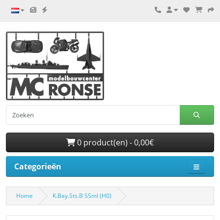
0 product(en) - 0,00€
Categorieën
Home
K.Bay.Sts.B SSml (H0)