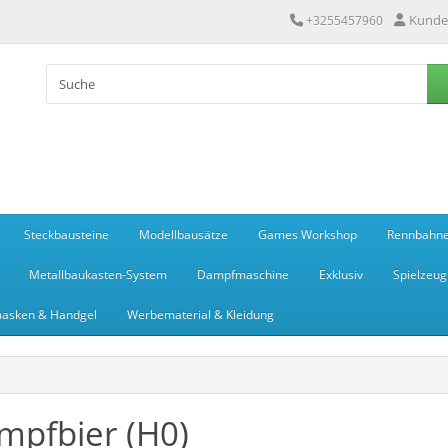
Kunde
+3255457960
Steckbausteine
Modellbausätze
Games Workshop
Rennbahn
Metallbaukasten-System
Dampfmaschine
Exklusiv
Spielzeug
asken & Handgel
Werbematerial & Kleidung
pfbier (H0)