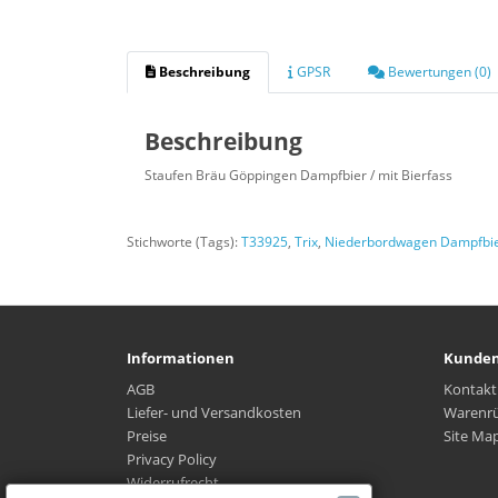
Beschreibung
GPSR
Bewertungen (0)
Beschreibung
Staufen Bräu Göppingen Dampfbier / mit Bierfass
Stichworte (Tags):
T33925
,
Trix
,
Niederbordwagen Dampfbie
Informationen
Kunden
AGB
Kontakt
Liefer- und Versandkosten
Warenr
Preise
Site Ma
Privacy Policy
Widerrufrecht