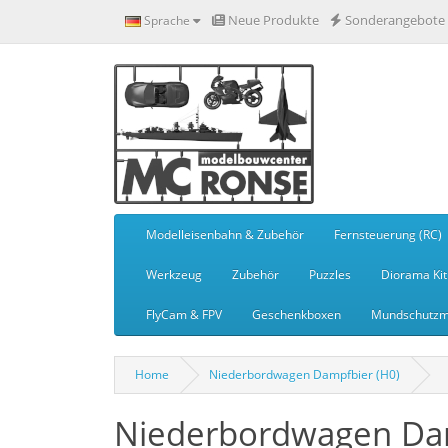
Neue Produkte
Sonderangebote
Sprache
Modelleisenbahn & Zubehör
Fernsteuerung (RC)
Werkzeug
Zubehör
Puzzles
Diorama Kit
FlyCam & FPV
Geschenkboxen
Mundschutzm
Home
Niederbordwagen Dampfbier (H0)
Niederbordwagen Dam