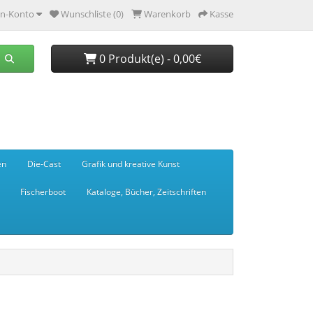
n-Konto
Wunschliste (0)
Warenkorb
Kasse
0 Produkt(e) - 0,00€
en
Die-Cast
Grafik und kreative Kunst
Fischerboot
Kataloge, Bücher, Zeitschriften