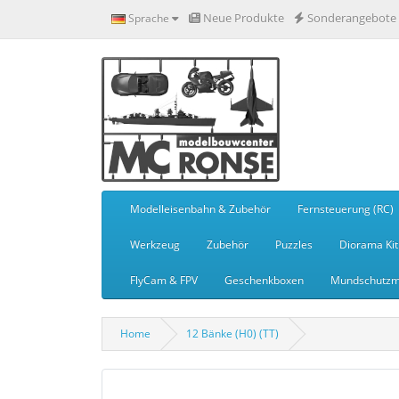
Neue Produkte
Sonderangebote
Sprache
Modelleisenbahn & Zubehör
Fernsteuerung (RC)
Werkzeug
Zubehör
Puzzles
Diorama Kit
FlyCam & FPV
Geschenkboxen
Mundschutzm
Home
12 Bänke (H0) (TT)