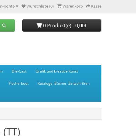
n-Konto
Wunschliste (0)
Warenkorb
Kasse
0 Produkt(e) - 0,00€
en
Die-Cast
Grafik und kreative Kunst
Fischerboot
Kataloge, Bücher, Zeitschriften
 (TT)