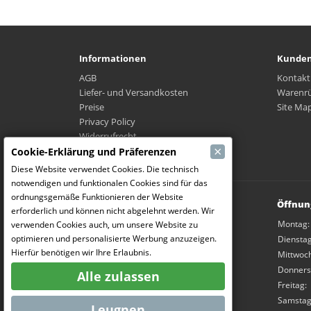
Informationen
Kunden
AGB
Kontakt
Liefer- und Versandkosten
Warenr
Preise
Site Ma
Privacy Policy
Widerrufrecht
×
Wo ist mein Paket?
Cookie-Erklärung und Präferenzen
Diese Website verwendet Cookies. Die technisch
notwendigen und funktionalen Cookies sind für das
ordnungsgemäße Funktionieren der Website
Modelbouw Dekeyser B.V.
Öffnun
erforderlich und können nicht abgelehnt werden. Wir
Weverijstraat 14
Montag:
verwenden Cookies auch, um unsere Website zu
9600 Ronse
optimieren und personalisierte Werbung anzuzeigen.
Dienstag
Belgium
Hierfür benötigen wir Ihre Erlaubnis.
Mittwoch
+3255457960
Donners
Alle zulassen
info@mcronse.be
Freitag:
BE0861.419.683
Samstag
Leugnen