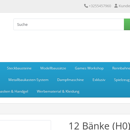
Kunde
+3255457960
Steckbausteine
Modellbausätze
Games Workshop
Rennbahn
Metallbaukasten-System
Dampfmaschine
Exklusiv
Spielzeug
asken & Handgel
Werbematerial & Kleidung
12 Bänke (H0)