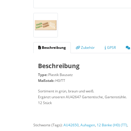
Beschreibung
Zubehör
GPSR
Beschreibung
Type:
Plastik Bausatz
Maßstab:
H0/TT
Sortiment in grün, braun und weiß.
Ergänzt unseren AU42647 Gartentische, Gartenstühle.
12 Stück
Stichworte (Tags):
AU42650
,
Auhagen
,
12 Bänke (H0) (TT)
,