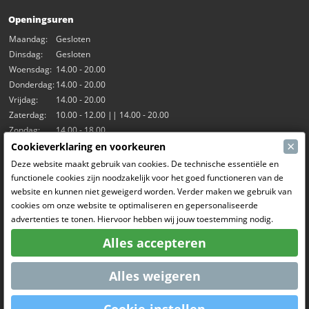
Openingsuren
Maandag:
Gesloten
Dinsdag:
Gesloten
Woensdag:
14.00 - 20.00
Donderdag:
14.00 - 20.00
Vrijdag:
14.00 - 20.00
Zaterdag:
10.00 - 12.00 || 14.00 - 20.00
Zondag:
14.00 - 18.00
×
Cookieverklaring en voorkeuren
Onze activiteiten
Deze website maakt gebruik van cookies. De technische essentiële en
functionele cookies zijn noodzakelijk voor het goed functioneren van de
Indoorhal Hangar7
website en kunnen niet geweigerd worden. Verder maken we gebruik van
RC Driften
cookies om onze website te optimaliseren en gepersonaliseerde
RC Bangers
advertenties te tonen. Hiervoor hebben wij jouw toestemming nodig.
Fun and Friends
Alles accepteren
Sociale Media
Alles weigeren