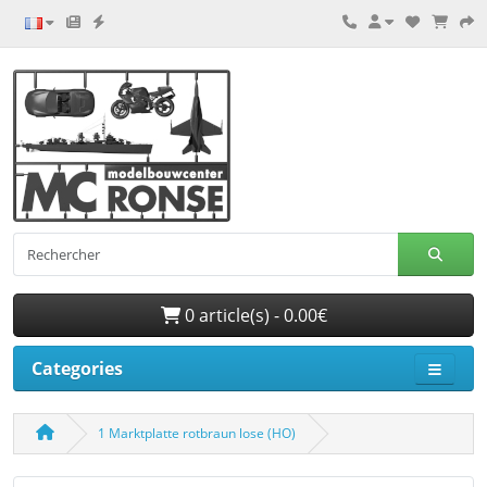
0 article(s) - 0.00€
Categories
1 Marktplatte rotbraun lose (HO)