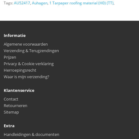
Tags:
AU52417
,
Auhagen
,
1 Tarpaper roofing material (H0) (TT)
,
Informatie
Algemene voorwaarden
Verzending & Terugzendingen
Prijzen
Privacy & Cookie verklaring
Herroepingsrecht
Waar is mijn verzending?
Klantenservice
Contact
Retourneren
Sitemap
Extra
Handleidingen & documenten