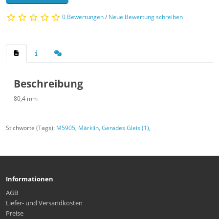
0 Bewertungen
/
Neue Bewertung schreiben
Beschreibung
80,4 mm
Stichworte (Tags):
M5905
,
Märklin
,
Gerades Gleis (1)
,
Informationen
AGB
Liefer- und Versandkosten
Preise