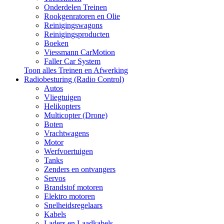
Onderdelen Treinen
Rookgenratoren en Olie
Reinigingswagons
Reinigingsproducten
Boeken
Viessmann CarMotion
Faller Car System
Toon alles Treinen en Afwerking
Radiobesturing (Radio Control)
Autos
Vliegtuigen
Helikopters
Multicopter (Drone)
Boten
Vrachtwagens
Motor
Werfvoertuigen
Tanks
Zenders en ontvangers
Servos
Brandstof motoren
Elektro motoren
Snelheidsregelaars
Kabels
Laders en Laadkabels