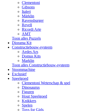
Clementoni
Gibsons
Italeri
Märklin
Ravensburger
Revell
Ricordi Arte
AMT
Toon alles Puzzels
Diorama Kit
Constructiebouw-systeem
Aedes Ars
Domus Kits
Marklin
Toon alles Constructiebouw-systeem
Stoommachine
Exclusief
Speelgoed
Clementoni Weterschap & spel
Dinosaurus
Figuren
Hout Speelgoed
Knikkers
Spelen
Toys for Girls