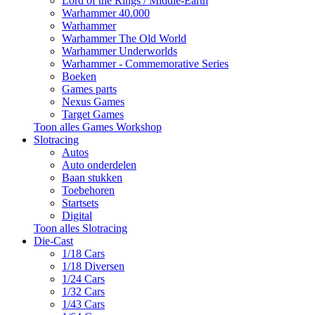
Lord of the Rings / Middle-Earth
Warhammer 40.000
Warhammer
Warhammer The Old World
Warhammer Underworlds
Warhammer - Commemorative Series
Boeken
Games parts
Nexus Games
Target Games
Toon alles Games Workshop
Slotracing
Autos
Auto onderdelen
Baan stukken
Toebehoren
Startsets
Digital
Toon alles Slotracing
Die-Cast
1/18 Cars
1/18 Diversen
1/24 Cars
1/32 Cars
1/43 Cars