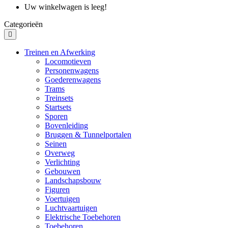
Uw winkelwagen is leeg!
Categorieën
Treinen en Afwerking
Locomotieven
Personenwagens
Goederenwagens
Trams
Treinsets
Startsets
Sporen
Bovenleiding
Bruggen & Tunnelportalen
Seinen
Overweg
Verlichting
Gebouwen
Landschapsbouw
Figuren
Voertuigen
Luchtvaartuigen
Elektrische Toebehoren
Toebehoren