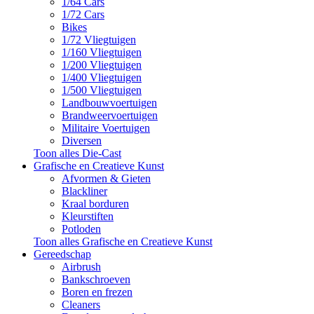
1/64 Cars
1/72 Cars
Bikes
1/72 Vliegtuigen
1/160 Vliegtuigen
1/200 Vliegtuigen
1/400 Vliegtuigen
1/500 Vliegtuigen
Landbouwvoertuigen
Brandweervoertuigen
Militaire Voertuigen
Diversen
Toon alles Die-Cast
Grafische en Creatieve Kunst
Afvormen & Gieten
Blackliner
Kraal borduren
Kleurstiften
Potloden
Toon alles Grafische en Creatieve Kunst
Gereedschap
Airbrush
Bankschroeven
Boren en frezen
Cleaners