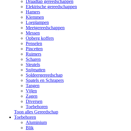
Draadtap gereedschappen
Elektrische gereedschappen
Hamers
Klemmen
Loeplampen
Meetgereedschappen
Messen
Opberg koffers
Penselen
Pincetten
Ruimers
Scharen
Sleutels
Snijmatten
Soldeergereedschap
Spatels en Schrapers
Tangen
Vijlen
Zagen
Diversen
Toebehoren
Toon alles Gereedschap
Toebehoren
Aluminium
Blik