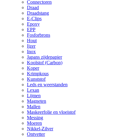
Connectoren
Draad
Draadstang
E-Clips
Epoxy
EPP
Fosforbrons
Hout
Ijzer
Inox
Japans zijdepapier
Koolstof (Carbon)
Koper
Krimpkous
Kunststof
Leds en weerstanden
Lexan
Lijmen
Magneten
Mallen
Maskeerfolie en vloeistof
Messing
Moeren
Nikkel-Zilver
Ontvetter