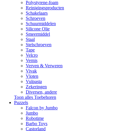
Polystyrene-foam
Reinigingsproducten
Schakelaars
Schroeven
Schuurmiddelen
Silicone Olie
Smeermiddel
Staal
Stelschroeven
Tape
Velcro
Vernis
Verven & Verweren
Vivak
Vloten
Vulpasta
Zekeringen
Diversen, andere
Toon alles Toebehoren
Puzzels
Falcon by Jumbo
Jumbo
Robotime
Barbo Toys
Castorland