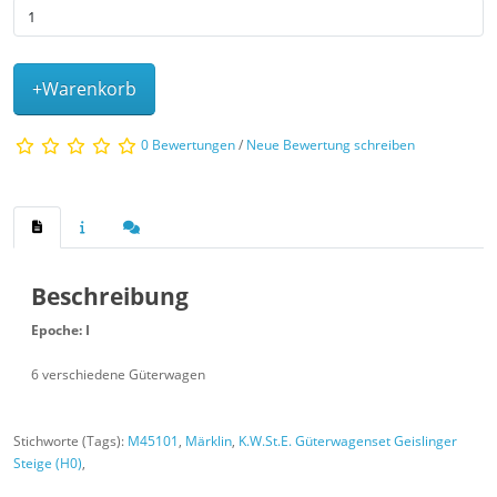
+Warenkorb
0 Bewertungen
/
Neue Bewertung schreiben
Beschreibung
Epoche: I
6 verschiedene Güterwagen
Stichworte (Tags):
M45101
,
Märklin
,
K.W.St.E. Güterwagenset Geislinger
Steige (H0)
,