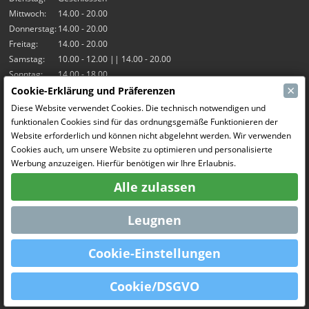
Mittwoch:
14.00 - 20.00
Donnerstag:
14.00 - 20.00
Freitag:
14.00 - 20.00
Samstag:
10.00 - 12.00 || 14.00 - 20.00
Sonntag:
14.00 - 18.00
×
Cookie-Erklärung und Präferenzen
Unsere Aktivitäten
Diese Website verwendet Cookies. Die technisch notwendigen und
funktionalen Cookies sind für das ordnungsgemäße Funktionieren der
Indoor-Halle Hangar7
Website erforderlich und können nicht abgelehnt werden. Wir verwenden
RC-Drift
Cookies auch, um unsere Website zu optimieren und personalisierte
RC Bangers
Werbung anzuzeigen. Hierfür benötigen wir Ihre Erlaubnis.
Fun and Friends
Alle zulassen
Soziale Medien
Leugnen
Cookie-Einstellungen
OpenCart
Powered By
Cookie/DSGVO
MCRonse © 2026