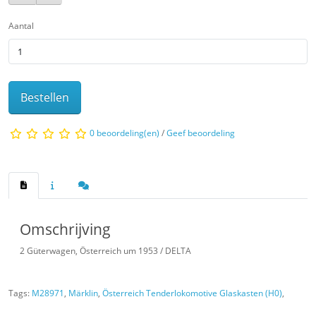
Aantal
Bestellen
0 beoordeling(en)
/
Geef beoordeling
Omschrijving
2 Güterwagen, Österreich um 1953 / DELTA
Tags:
M28971
,
Märklin
,
Österreich Tenderlokomotive Glaskasten (H0)
,