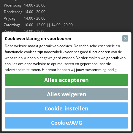
Woensdag:
14.00 - 20.00
Donderdag:
14.00 - 20.00
Vrijdag:
14.00 - 20.00
Zaterdag:
10.00 - 12.00 || 14.00 - 20.00
Zondag:
14.00 - 18.00
×
Cookieverklaring en voorkeuren
Onze activiteiten
Deze website maakt gebruik van cookies. De technische essentiële en
functionele cookies zijn noodzakelijk voor het goed functioneren van de
Indoorhal Hangar7
website en kunnen niet geweigerd worden. Verder maken we gebruik van
RC Driften
cookies om onze website te optimaliseren en gepersonaliseerde
RC Bangers
advertenties te tonen. Hiervoor hebben wij jouw toestemming nodig.
Fun and Friends
Alles accepteren
Sociale Media
Alles weigeren
Cookie-instellen
OpenCart
Powered By
Cookie/AVG
MCRonse © 2026