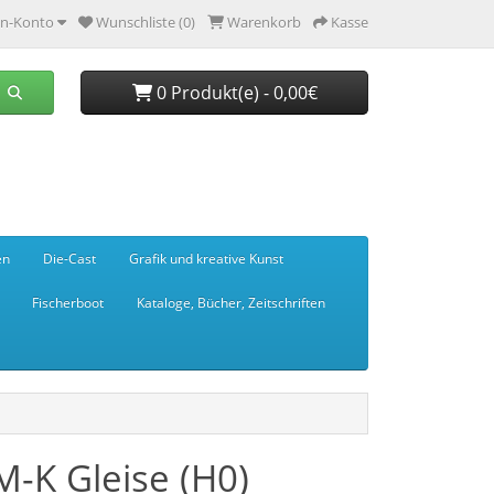
n-Konto
Wunschliste (0)
Warenkorb
Kasse
0 Produkt(e) - 0,00€
en
Die-Cast
Grafik und kreative Kunst
Fischerboot
Kataloge, Bücher, Zeitschriften
M-K Gleise (H0)