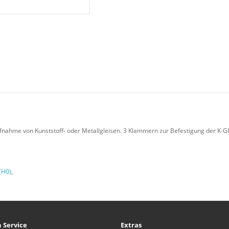
nahme von Kunststoff- oder Metallgleisen. 3 Klammern zur Befestigung der K-G
(H0)
,
 Service
Extras