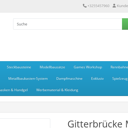
Kunde
+3255457960
Steckbausteine
Modellbausätze
Games Workshop
Rennbahn
Metallbaukasten-System
Dampfmaschine
Exklusiv
Spielzeug
asken & Handgel
Werbematerial & Kleidung
Gitterbrücke 