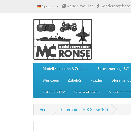
Neue Produkte
Sonderangebote
Sprache
Modelleisenbahn & Zubehör
Fernsteuerung (RC)
Werkzeug
Zubehör
Puzzles
Diorama Kit
FlyCam & FPV
Geschenkboxen
Mundschutzm
Home
Gitterbrücke M-K Gleise (H0)