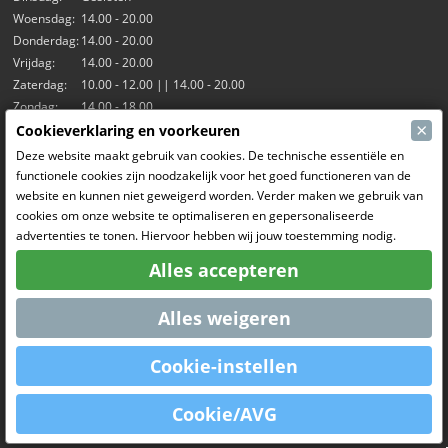
Woensdag:
14.00 - 20.00
Donderdag:
14.00 - 20.00
Vrijdag:
14.00 - 20.00
Zaterdag:
10.00 - 12.00 || 14.00 - 20.00
Zondag:
14.00 - 18.00
×
Cookieverklaring en voorkeuren
Onze activiteiten
Deze website maakt gebruik van cookies. De technische essentiële en
functionele cookies zijn noodzakelijk voor het goed functioneren van de
Indoorhal Hangar7
website en kunnen niet geweigerd worden. Verder maken we gebruik van
RC Driften
cookies om onze website te optimaliseren en gepersonaliseerde
RC Bangers
advertenties te tonen. Hiervoor hebben wij jouw toestemming nodig.
Fun and Friends
Alles accepteren
Sociale Media
Alles weigeren
Cookie-instellen
OpenCart
Powered By
Cookie/AVG
MCRonse © 2026