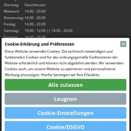
Dienstag:
Geschlossen
Mittwoch:
14.00 - 20.00
Donnerstag:
14.00 - 20.00
Freitag:
14.00 - 20.00
Samstag:
10.00 - 12.00 || 14.00 - 20.00
Sonntag:
14.00 - 18.00
×
Cookie-Erklärung und Präferenzen
Unsere Aktivitäten
Diese Website verwendet Cookies. Die technisch notwendigen und
funktionalen Cookies sind für das ordnungsgemäße Funktionieren der
Indoor-Halle Hangar7
Website erforderlich und können nicht abgelehnt werden. Wir verwenden
RC-Drift
Cookies auch, um unsere Website zu optimieren und personalisierte
RC Bangers
Werbung anzuzeigen. Hierfür benötigen wir Ihre Erlaubnis.
Fun and Friends
Alle zulassen
Soziale Medien
Leugnen
Cookie-Einstellungen
OpenCart
Powered By
Cookie/DSGVO
MCRonse © 2026