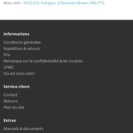
Mots-clefs :
AU52224
,
Auhagen
,
2 Pavement Brown (H0) (TT)
,
Informations
Conditions générales
Expédition & retours
Prix
Remarque sur la confidentialité & les Cookies
LPMC
Où est mon colis?
Service client
Contact
Retours
Plan du site
Extras
Manuels & documents