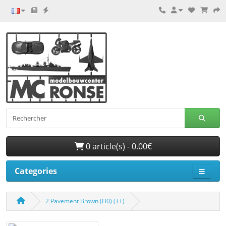
0 article(s) - 0.00€
Categories
2 Pavement Brown (H0) (TT)