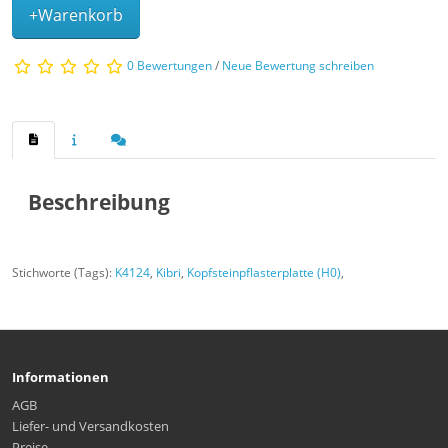
+Warenkorb
0 Bewertungen
/
Neue Bewertung schreiben
Beschreibung
Stichworte (Tags):
K4124
,
Kibri
,
Kopfsteinpflasterplatte (H0)
,
Informationen
AGB
Liefer- und Versandkosten
Preise