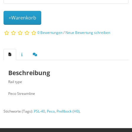
+Warenkorb
0 Bewertungen
/
Neue Bewertung schreiben
Beschreibung
Rail type
Peco Streamline
Stichworte (Tags):
PSL-40
,
Peco
,
Prellbock (H0)
,