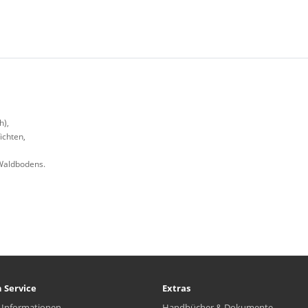
h),
ichten,
 Waldbodens.
 Service
Extras
 Informationen
Handbücher & Dokumente