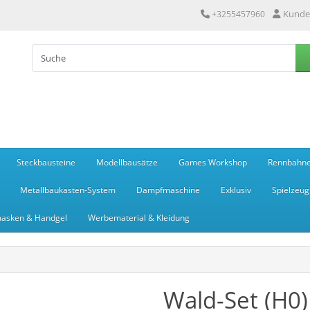
Kunde
+3255457960
Steckbausteine
Modellbausätze
Games Workshop
Rennbahn
Metallbaukasten-System
Dampfmaschine
Exklusiv
Spielzeug
asken & Handgel
Werbematerial & Kleidung
Wald-Set (H0)