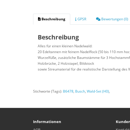
Beschreibung
GPSR
Bewertungen (0)
Beschreibung
Alles für einen kleinen Nadelwald:
20 Edeltannen mit feinem Nadelflock (50 bis 110 mm hoc
Wurzelfüße, zusätzliche Baumstämme für 3 Hochstammf
Holzbrücke, 2 Holzstapel, Bildstock
sowie Streumaterial für die realistische Darstellung des
Stichworte (Tags):
B6478
,
Busch
,
Wald-Set (H0)
,
Informationen
Kunden
AGB
Kontakt