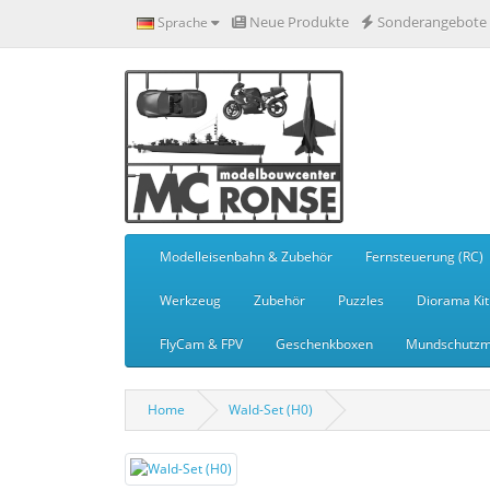
Neue Produkte
Sonderangebote
Sprache
Modelleisenbahn & Zubehör
Fernsteuerung (RC)
Werkzeug
Zubehör
Puzzles
Diorama Kit
FlyCam & FPV
Geschenkboxen
Mundschutzm
Home
Wald-Set (H0)