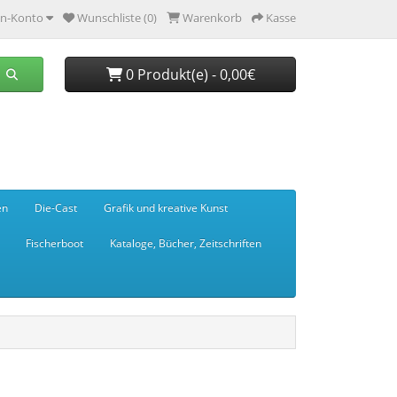
n-Konto
Wunschliste (0)
Warenkorb
Kasse
0 Produkt(e) - 0,00€
en
Die-Cast
Grafik und kreative Kunst
Fischerboot
Kataloge, Bücher, Zeitschriften