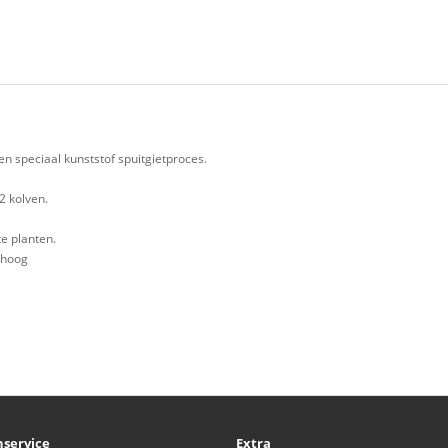
n speciaal kunststof spuitgietproces.
2 kolven.
e planten.
 hoog
nservice
Extra