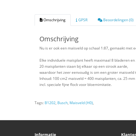
Omschrijving
GPSR
Beoordelingen (0)
Omschrijving
Nu is er ook een maïsveld op schaal 1:87, gemaakt met ee
Elke individuele maïsplant heeft maximaal 8 bladeren en 
20 maisplanten staan bij elkaar op een strook aarde,
waardoor het zeer eenvoudig is om een groter maisveld t
Inhoud: 100 cm2 maisveld = 400 maisplanten, ca. 25 mm
incl. speciale fijne flock voor bloemimitatie.
Tags:
B1202
,
Busch
,
Maisveld (H0)
,
Informatie
Klante