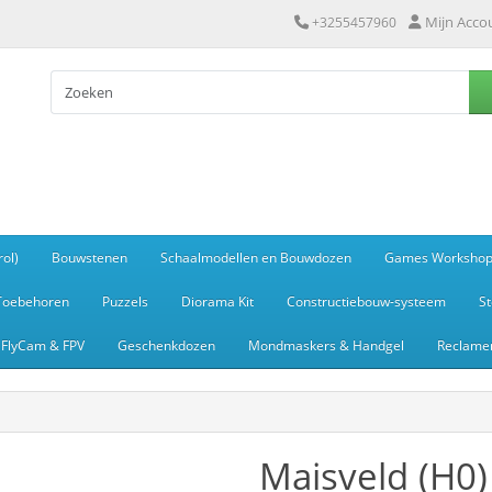
Mijn Acco
+3255457960
ol)
Bouwstenen
Schaalmodellen en Bouwdozen
Games Worksho
Toebehoren
Puzzels
Diorama Kit
Constructiebouw-systeem
S
FlyCam & FPV
Geschenkdozen
Mondmaskers & Handgel
Reclamem
Maisveld (H0)