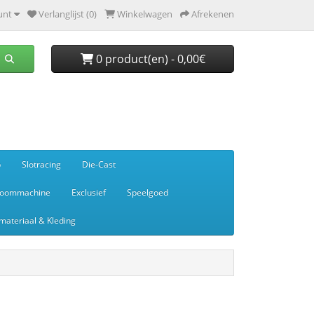
unt
Verlanglijst (0)
Winkelwagen
Afrekenen
0 product(en) - 0,00€
p
Slotracing
Die-Cast
toommachine
Exclusief
Speelgoed
ateriaal & Kleding