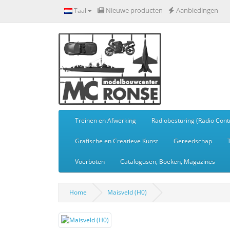
Nieuwe producten
Aanbiedingen
Taal
Treinen en Afwerking
Radiobesturing (Radio Contr
Grafische en Creatieve Kunst
Gereedschap
Voerboten
Catalogusen, Boeken, Magazines
Home
Maisveld (H0)