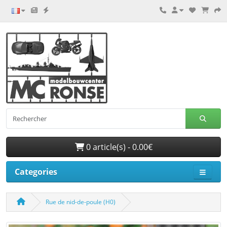
0 article(s) - 0.00€
Categories
Rue de nid-de-poule (H0)