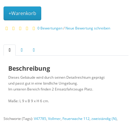
+Warenkorb
0 Bewertungen
/
Neue Bewertung schreiben
Beschreibung
Dieses Gebäude wird durch seinen Detailreichtum geprägt
und passt gut in eine ländliche Umgebung.
Im unteren Bereich finden 2 Einsatzfahrzeuge Platz.
Maße: L 9 x B 9 x H 6 cm.
Stichworte (Tags):
V47785
,
Vollmer
,
Feuerwache 112
,
zweiständig (N)
,