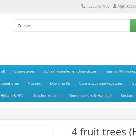
Mijn Acco
+3255457960
ol)
Bouwstenen
Schaalmodellen en Bouwdozen
Games Worksho
Toebehoren
Puzzels
Diorama Kit
Constructiebouw-systeem
S
FlyCam & FPV
Geschenkdozen
Mondmaskers & Handgel
Reclamem
4 fruit trees