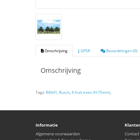
Omschrijving
GPSR
Beoordelingen (0)
Omschrijving
Tags:
B6641
,
Busch
,
4 fruit trees (H:75mm)
,
Informatie
Klante
Algemene voorwaarden
Contact