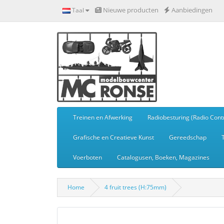
Nieuwe producten
Aanbiedingen
Taal
Treinen en Afwerking
Radiobesturing (Radio Contr
Grafische en Creatieve Kunst
Gereedschap
Voerboten
Catalogusen, Boeken, Magazines
Home
4 fruit trees (H:75mm)