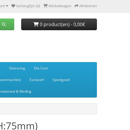
unt
Verlanglijst (0)
Winkelwagen
Afrekenen
0 product(en) - 0,00€
p
Slotracing
Die-Cast
toommachine
Exclusief
Speelgoed
ateriaal & Kleding
 (H:75mm)