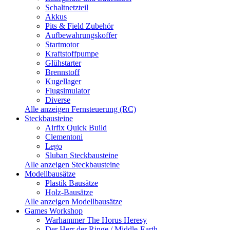
Schaltnetzteil
Akkus
Pits & Field Zubehör
Aufbewahrungskoffer
Startmotor
Kraftstoffpumpe
Glühstarter
Brennstoff
Kugellager
Flugsimulator
Diverse
Alle anzeigen Fernsteuerung (RC)
Steckbausteine
Airfix Quick Build
Clementoni
Lego
Sluban Steckbausteine
Alle anzeigen Steckbausteine
Modellbausätze
Plastik Bausätze
Holz-Bausätze
Alle anzeigen Modellbausätze
Games Workshop
Warhammer The Horus Heresy
Der Herr der Ringe / Middle-Earth