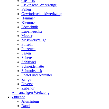
Cleaners
Elektrische Werkzeuge
Feilen
Gewindeschneidwerkzeug
Hammer
Klemmen
Löttechnik
Lupenleuchte
Messer
Messwerkzeuge
Pinseln
Pinzetten
Sägen
Schere
Schlüssel
Schneidematte
Schraubstock
Spatel und Anreißer
Zange
Diverse
Zubehör
Alle anzeigen Werkzeug
Zubehör
Aluminium
Band