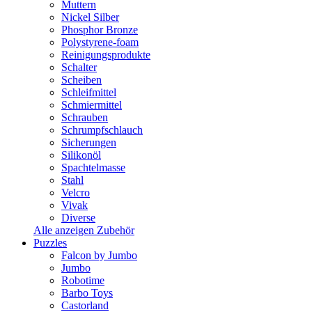
Muttern
Nickel Silber
Phosphor Bronze
Polystyrene-foam
Reinigungsprodukte
Schalter
Scheiben
Schleifmittel
Schmiermittel
Schrauben
Schrumpfschlauch
Sicherungen
Silikonöl
Spachtelmasse
Stahl
Velcro
Vivak
Diverse
Alle anzeigen Zubehör
Puzzles
Falcon by Jumbo
Jumbo
Robotime
Barbo Toys
Castorland