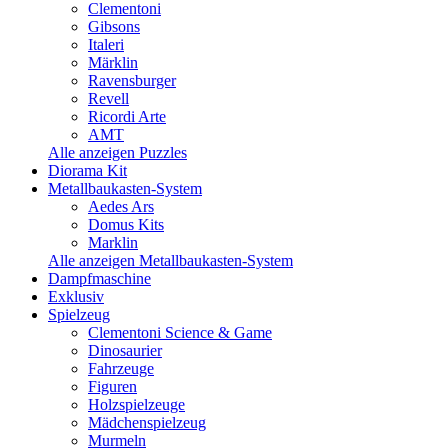
Clementoni
Gibsons
Italeri
Märklin
Ravensburger
Revell
Ricordi Arte
AMT
Alle anzeigen Puzzles
Diorama Kit
Metallbaukasten-System
Aedes Ars
Domus Kits
Marklin
Alle anzeigen Metallbaukasten-System
Dampfmaschine
Exklusiv
Spielzeug
Clementoni Science & Game
Dinosaurier
Fahrzeuge
Figuren
Holzspielzeuge
Mädchenspielzeug
Murmeln