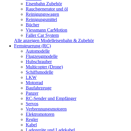
Eisenbahn Zubehör
Rauchgenerator und öl
Reinigungswagen
Reinigungsmittel
Bücher
Viessmann CarMotion
Faller Car System
Alle anzeigen Modelleisenbahn & Zubehör
Fernsteuerung (RC)
Automodelle
Flugzeugmodelle
Hubschrauber
Multicopter (Drone)
Schiffsmodelle
LKW
Motorrad
Baufahrzeuge
Panzer
RC-Sender und Empfänger
Servos
Verbrennungsmotoren
Elektromotoren
Regler
Kabel
Ladegeräte und Ladekabel