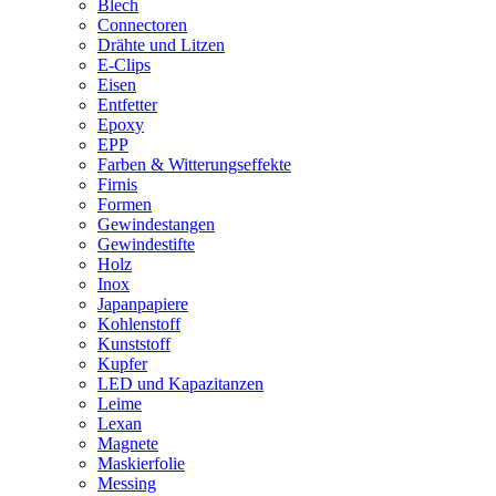
Blech
Connectoren
Drähte und Litzen
E-Clips
Eisen
Entfetter
Epoxy
EPP
Farben & Witterungseffekte
Firnis
Formen
Gewindestangen
Gewindestifte
Holz
Inox
Japanpapiere
Kohlenstoff
Kunststoff
Kupfer
LED und Kapazitanzen
Leime
Lexan
Magnete
Maskierfolie
Messing