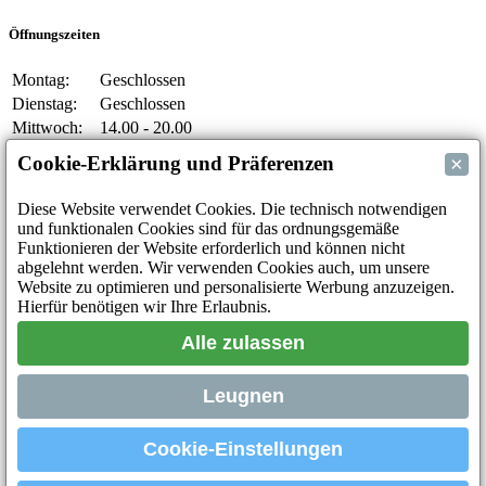
Öffnungszeiten
Montag:
Geschlossen
Dienstag:
Geschlossen
Mittwoch:
14.00 - 20.00
Donnerstag:
14.00 - 20.00
×
Cookie-Erklärung und Präferenzen
Freitag:
14.00 - 20.00
Samstag:
10.00 - 12.00 || 14.00 - 20.00
Diese Website verwendet Cookies. Die technisch notwendigen
Sonntag:
14.00 - 18.00
und funktionalen Cookies sind für das ordnungsgemäße
Funktionieren der Website erforderlich und können nicht
abgelehnt werden. Wir verwenden Cookies auch, um unsere
Website zu optimieren und personalisierte Werbung anzuzeigen.
Unsere Aktivitäten
Hierfür benötigen wir Ihre Erlaubnis.
Indoor-Halle Hangar7
Alle zulassen
RC-Drift
RC Bangers
Fun and Friends
Leugnen
Soziale Medien
Cookie-Einstellungen