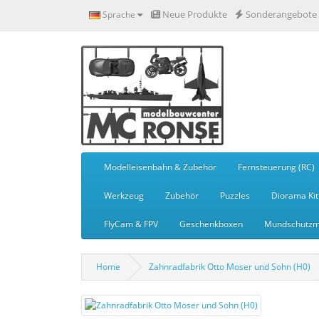
Neue Produkte
Sonderangebote
Sprache
Modelleisenbahn & Zubehör
Fernsteuerung (RC)
Werkzeug
Zubehör
Puzzles
Diorama Kit
FlyCam & FPV
Geschenkboxen
Mundschutzm
Home
Zahnradfabrik Otto Moser und Sohn (H0)