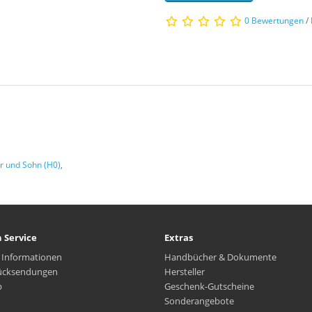
0 Bewertungen
/
r und Sohn (H0)
,
 Service
Extras
 Informationen
Handbücher & Dokumente
ücksendungen
Hersteller
p
Geschenk-Gutscheine
Sonderangebote