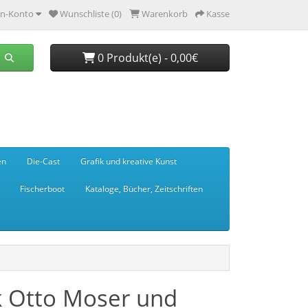
n-Konto
Wunschliste (0)
Warenkorb
Kasse
0 Produkt(e) - 0,00€
en
Die-Cast
Grafik und kreative Kunst
Fischerboot
Kataloge, Bücher, Zeitschriften
k Otto Moser und