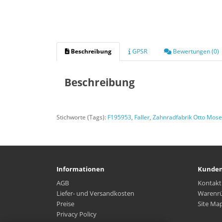
Beschreibung
GPSR
Bewertungen (0)
Beschreibung
Stichworte (Tags):
F195953
,
Faller
,
Zahnradfabrik Otto Mose
Informationen
Kunden
AGB
Kontakt
Liefer- und Versandkosten
Warenr
Preise
Site Ma
Privacy Policy