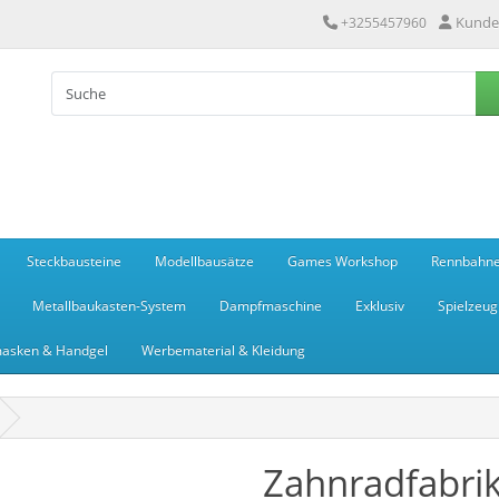
Kunde
+3255457960
Steckbausteine
Modellbausätze
Games Workshop
Rennbahn
Metallbaukasten-System
Dampfmaschine
Exklusiv
Spielzeug
asken & Handgel
Werbematerial & Kleidung
Zahnradfabri